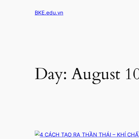
Skip
BKE.edu.vn
to
content
Day:
August 10