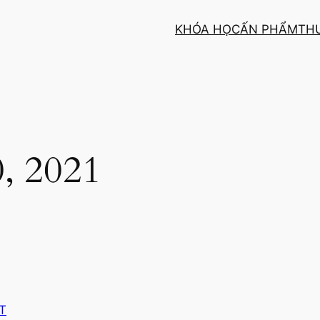
KHÓA HỌC
ẤN PHẨM
TH
, 2021