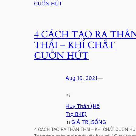
4 CÁCH TẠO RA THẦ
THÁI – KHÍ CHẤT
CUỐN HÚT
Aug 10, 2021
—
by
Huy Thân (Hỗ
Trợ BKE)
in
GIÁ TRỊ SỐNG
4 CÁCH TẠO RA THẦN THÁI – KHÍ CHẤT CUỐN HÚ
Ta thường nghe mọi người vẫn hay nói “ Quan trọn