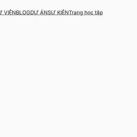
Ư VIỆN
BLOG
DỰ ÁN
SỰ KIỆN
Trang học tập