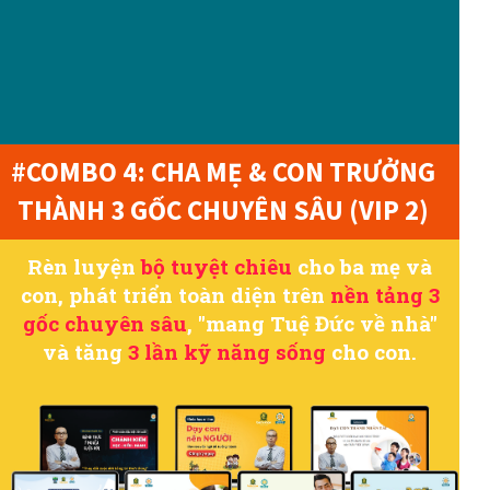
#COMBO 4: CHA MẸ & CON TRƯỞNG
THÀNH 3 GỐC CHUYÊN SÂU (VIP 2)
Rèn luyện
bộ tuyệt chiêu
cho ba mẹ và
con, phát triển toàn diện trên
nền tảng 3
gốc chuyên sâu
, "mang Tuệ Đức về nhà"
và tăng
3 lần kỹ năng sống
cho con.