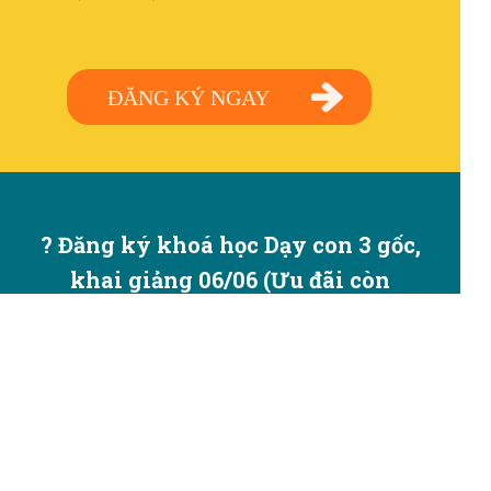
ĐĂNG KÝ NGAY
? Đăng ký khoá học Dạy con 3 gốc,
khai giảng 06/06 (Ưu đãi còn
3.200.000đ)
? Đăng ký khoá học Kỹ năng sống
3 gốc cho bé 6-12 tuổi, dự kiến
tháng 8 khai giảng (Ưu đãi còn