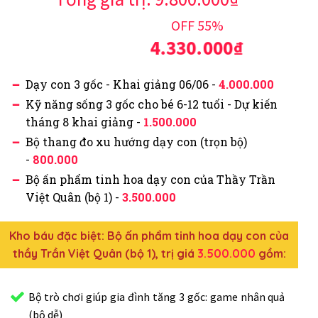
OFF 55%
4.330.000₫
Dạy con 3 gốc - Khai giảng 06/06 -
4.000.000
Kỹ năng sống 3 gốc cho bé 6-12 tuổi - Dự kiến
tháng 8 khai giảng -
1.500.000
Bộ thang đo xu hướng dạy con (trọn bộ)
-
800.000
Bộ ấn phẩm tinh hoa dạy con của Thầy Trần
Việt Quân (bộ 1) -
3.500.000
Kho báu đặc biệt: Bộ ấn phẩm tinh hoa dạy con của
thầy Trần Việt Quân (bộ 1), trị giá
3.500.000
gồm:
Bộ trò chơi giúp gia đình tăng 3 gốc: game nhân quả
(bộ dễ)