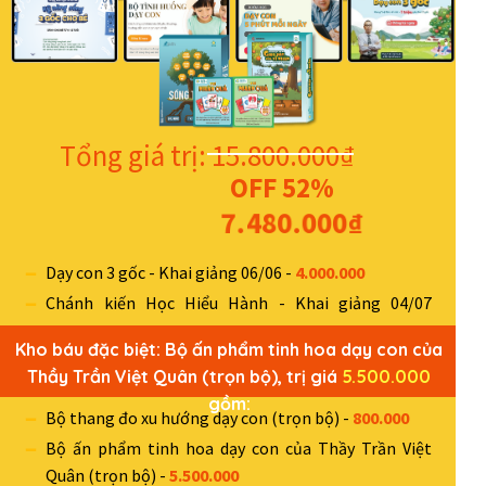
Tổng giá trị: 15.800.000₫
OFF 52%
7.480.000₫
Dạy con 3 gốc - Khai giảng 06/06 -
4.000.000
Chánh kiến Học Hiểu Hành - Khai giảng 04/07
-
4.000.000
Kho báu đặc biệt: Bộ ấn phẩm tinh hoa dạy con của
Kỹ năng sống 3 gốc cho bé 6-12 tuổi - Dự kiến tháng
Thầy Trần Việt Quân (trọn bộ), trị giá
5.500.000
8 khai giảng -
1.500.000
gồm:
Bộ thang đo xu hướng dạy con (trọn bộ) -
800.000
Bộ ấn phẩm tinh hoa dạy con của Thầy Trần Việt
Quân (trọn bộ) -
5.500.000