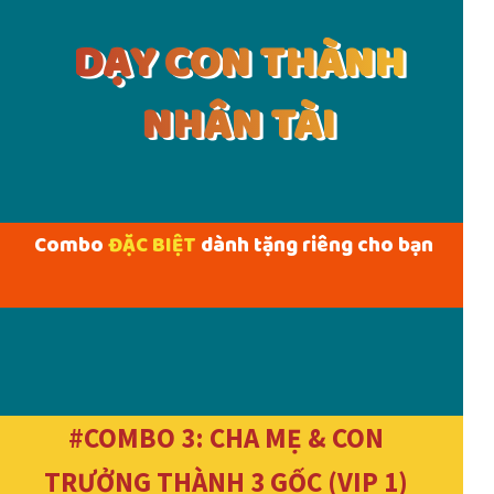
DẠY CON THÀNH
NHÂN TÀI
Combo
ĐẶC BIỆT
dành tặng riêng cho bạn
#COMBO 3: CHA MẸ & CON
TRƯỞNG THÀNH 3 GỐC (VIP 1)