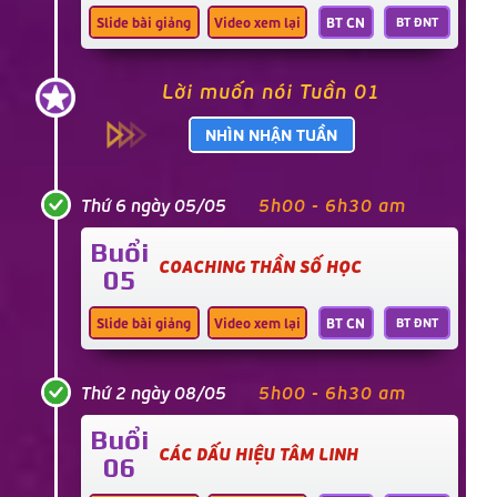
Slide bài giảng
Video xem lại
BT CN
BT ĐNT
Lời muốn nói Tuần 01
NHÌN NHẬN TUẦN
Thứ 6 ngày 05/05
5h00 - 6h30 am
Buổi
COACHING THẦN SỐ HỌC
05
Slide bài giảng
Video xem lại
BT CN
BT ĐNT
Thứ 2 ngày 08/05
5h00 - 6h30 am
Buổi
CÁC DẤU HIỆU TÂM LINH
06