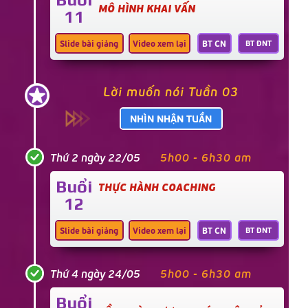
MÔ HÌNH KHAI VẤN
11
Slide bài giảng
Video xem lại
BT CN
BT ĐNT
Lời muốn nói Tuần 03
NHÌN NHẬN TUẦN
Thứ 2 ngày 22/05
5h00 - 6h30 am
Buổi
THỰC HÀNH COACHING
12
Slide bài giảng
Video xem lại
BT CN
BT ĐNT
Thứ 4 ngày 24/05
5h00 - 6h30 am
Buổi