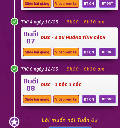
Slide bài giảng
Video xem lại
BT CN
BT ĐNT
Thứ 4 ngày 10/05
5h00 - 6h30 am
Buổi
DISC - 4 XU HƯỚNG TÍNH CÁCH
07
Slide bài giảng
Video xem lại
BT CN
BT ĐNT
Thứ 6 ngày 12/05
5h00 - 6h30 am
Buổi
DISC - 3 ĐỘC 3 GỐC
08
Slide bài giảng
Video xem lại
BT CN
BT ĐNT
Lời muốn nói Tuần 02