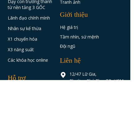
Dạy con trưởng thành
Tranh ảnh
từ nền tảng 3 GỐC
Giới thiệu
Lãnh đạo chính mình
Hệ giá trị
Nhân sự kế thừa
Tầm nhìn, sứ mệnh
X1 chuyển hóa
Đội ngũ
X3 năng suất
Liên hệ
Các khóa học online
12/47 Lữ Gia,
Hỗ trợ
Phường Phú Thọ, TP. HCM
Hỏi & đáp
0906 777 111 phím 1
Hướng dẫn thanh toán
support@gnh.edu.vn
Affiliate
Xem thêm BKE trên
Hoàn trả học phí
Chính sách bảo mật