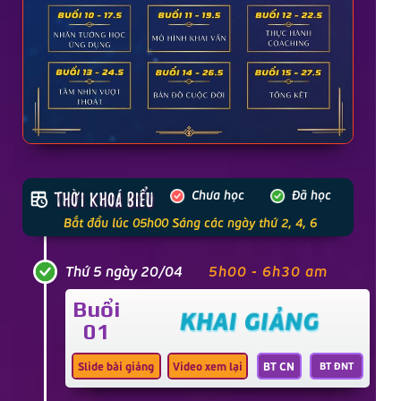
Chưa học
Đã học
thời khoá biểu
Bắt đầu lúc 05h00 Sáng các ngày thứ 2, 4, 6
Thứ 5 ngày 20/04
5h00 - 6h30 am
Buổi
KHAI GIẢNG
01
Slide bài giảng
Video xem lại
BT CN
BT ĐNT