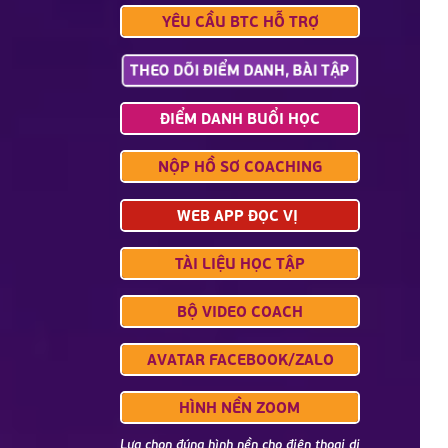
YÊU CẦU BTC HỖ TRỢ
THEO DÕI ĐIỂM DANH, BÀI TẬP
ĐIỂM DANH BUỔI HỌC
NỘP HỒ SƠ COACHING
WEB APP ĐỌC VỊ
TÀI LIỆU HỌC TẬP
BỘ VIDEO COACH
AVATAR FACEBOOK/ZALO
HÌNH NỀN ZOOM
Lựa chọn đúng hình nền cho điện thoại di