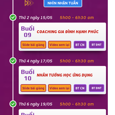
NHÌN NHẬN TUẦN
Thứ 2 ngày 15/05
5h00 - 6h30 am
Buổi
COACHING GIA ĐÌNH HẠNH PHÚC
09
Slide bài giảng
Video xem lại
BT CN
BT ĐNT
Thứ 4 ngày 17/05
5h00 - 6h30 am
Buổi
NHÂN TƯỚNG HỌC ỨNG DỤNG
10
Slide bài giảng
Video xem lại
BT CN
BT ĐNT
Thứ 6 ngày 19/05
5h00 - 6h30 am
Buổi