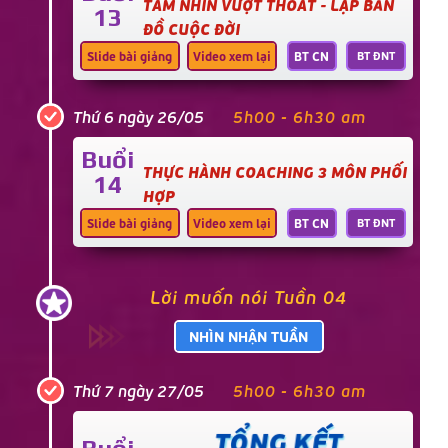
TẦM NHÌN VƯỢT THOÁT - LẬP BẢN
13
ĐỒ CUỘC ĐỜI
Slide bài giảng
Video xem lại
BT CN
BT ĐNT
Thứ 6 ngày 26/05
5h00 - 6h30 am
Buổi
THỰC HÀNH COACHING 3 MÔN PHỐI
14
HỢP
Slide bài giảng
Video xem lại
BT CN
BT ĐNT
Lời muốn nói Tuần 04
NHÌN NHẬN TUẦN
Thứ 7 ngày 27/05
5h00 - 6h30 am
TỔNG KẾT