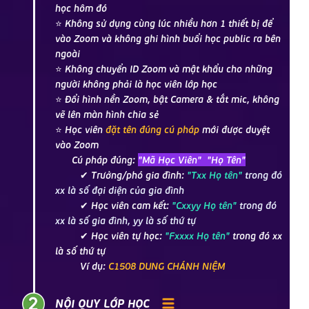
học hôm đó
⭐ Không sử dụng cùng lúc nhiều hơn 1 thiết bị để
vào Zoom và không ghi hình buổi học public ra bên
ngoài
⭐ Không chuyển ID Zoom và mật khẩu cho những
người không phải là học viên lớp học
⭐ Đổi hình nền Zoom, bật Camera & tắt mic, không
vẽ lên màn hình chia sẻ
⭐ Học viên
đặt tên đúng cú pháp
mới được duyệt
vào Zoom
Cú pháp đúng:
"Mã Học Viên" "Họ Tên"
✔ Trưởng/phó gia đình:
"Txx Họ tên"
trong đó
xx là số đại diện của gia đình
✔ Học viên cam kết:
"Cxxyy Họ tên"
trong đó
xx là số gia đình, yy là số thứ tự
✔ Học viên tự học:
"Fxxxx Họ tên"
trong đó xx
là số thứ tự
Ví dụ:
C1508 DUNG CHÁNH NIỆM
NỘI QUY LỚP HỌC