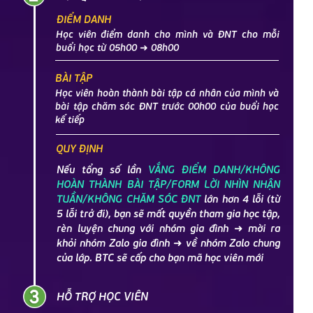
ĐIỂM DANH
Học viên điểm danh cho mình và ĐNT cho mỗi
buổi học từ 05h00 ➜ 08h00
BÀI TẬP
Học viên hoàn thành bài tập cá nhân của mình và
bài tập chăm sóc ĐNT trước 00h00 của buổi học
kế tiếp
QUY ĐỊNH
Nếu tổng số lần
VẮNG ĐIỂM DANH/KHÔNG
HOÀN THÀNH BÀI TẬP/FORM LỜI NHÌN NHẬN
TUẦN/KHÔNG CHĂM SÓC ĐNT
lớn hơn 4 lỗi (từ
5 lỗi trở đi), bạn sẽ mất quyền tham gia học tập,
rèn luyện chung với nhóm gia đình ➜ mời ra
khỏi nhóm Zalo gia đình ➜ về nhóm Zalo chung
của lớp. BTC sẽ cấp cho bạn mã học viên mới
HỖ TRỢ HỌC VIÊN