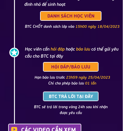
đình nhỏ để sinh hoạt
DANH SÁCH HỌC VIÊN
BTC CHỐT danh sách lớp vào
15h00 ngày 18/04/2023
Học viên cần
hỏi đáp
hoặc
bảo lưu
có thể gửi yêu
cầu cho BTC tại đây
HỎI ĐÁP/BẢO LƯU
Hạn bảo lưu trước
23h59 ngày 25/04/2023
Chỉ cho phép bảo lưu
01 lần
BTC TRẢ LỜI TẠI ĐÂY
BTC sẽ trả lời trong vòng 24h sau khi nhận
được yêu cầu
CÁC VIDEO CẦN XEM