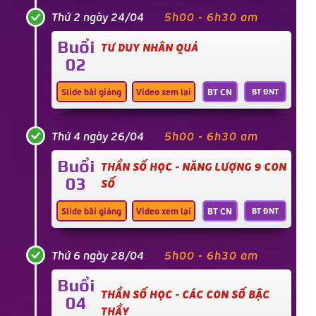
Thứ 2 ngày 24/04
5h00 - 6h30 am
Buổi
TƯ DUY NHÂN QUẢ
02
Slide bài giảng
Video xem lại
BT CN
BT ĐNT
Thứ 4 ngày 26/04
5h00 - 6h30 am
Buổi
THẦN SỐ HỌC - NĂNG LƯỢNG 9 CON
03
SỐ
Slide bài giảng
Video xem lại
BT CN
BT ĐNT
Thứ 6 ngày 28/04
5h00 - 6h30 am
Buổi
THẦN SỐ HỌC - CÁC CON SỐ BẬC
04
THẦY