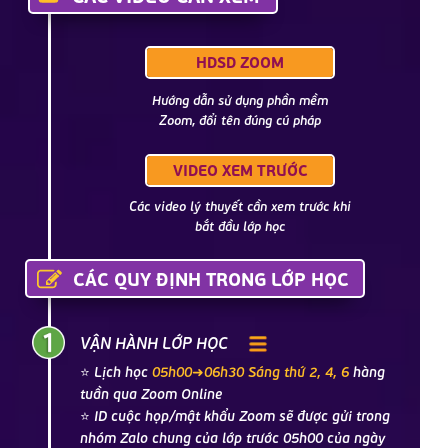
HDSD ZOOM
Hướng dẫn sử dụng phần mềm
Zoom, đổi tên đúng cú pháp
VIDEO XEM TRƯỚC
Các video lý thuyết cần xem trước khi
bắt đầu lớp học
CÁC QUY ĐỊNH TRONG LỚP HỌC
VẬN HÀNH LỚP HỌC
⭐ Lịch học
05h00➜06h30 Sáng thứ 2, 4, 6
hàng
tuần qua Zoom Online
⭐ ID cuộc họp/mật khẩu Zoom sẽ được gửi trong
nhóm Zalo chung của lớp trước 05h00 của ngày