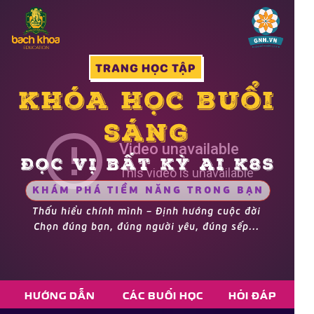
TRANG HỌC TẬP
Khóa học buổi
sáng
Đọc Vị bất kỳ ai k8S
KHÁM PHÁ TIỀM NĂNG TRONG BẠN
Thấu hiểu chính mình – Định hướng cuộc đời
Chọn đúng bạn, đúng người yêu, đúng sếp...
HƯỚNG DẪN
CÁC BUỔI HỌC
HỎI ĐÁP