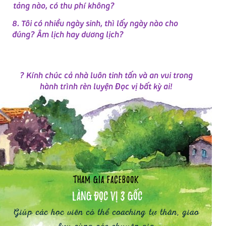
tảng nào, có thu phí không?
8. Tôi có nhiều ngày sinh, thì lấy ngày nào cho
đúng? Âm lịch hay dương lịch?
? Kính chúc cả nhà luôn tinh tấn và an vui trong
hành trình rèn luyện Đọc vị bất kỳ ai!
Tham gia Facebook
Làng ĐỌC VỊ 3 gốc
Giúp các học viên có thể coaching tự thân, giao
lưu cùng các chuyên gia