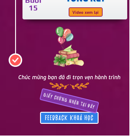
Buổi
15
Video xem lại
Chúc mừng bạn đã đi trọn vẹn hành trình
GIẤY CHỨNG NHẬN tại đây
Feedback KHOÁ HỌC