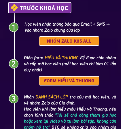
TRƯỚC KHOÁ HỌC
Học viên nhận thông báo qua Email + SMS ➞
Vào nhóm Zalo chung của lớp
NHÓM ZALO K8S ALL
Điền form
HIỂU VÀ THƯƠNG
để được chia nhóm
và cấp mã học viên (mỗi học viên chỉ làm 01 lần
duy nhất)
FORM HIỂU VÀ THƯƠNG
Nhận
DANH SÁCH LỚP
tra cứu mã học viên, và
về nhóm Zalo của Gia đình.
Học viên khi làm biểu mẫu Hiểu và Thương, nếu
chọn hình thức
"Tôi sẽ chủ động tham gia học
hoặc xem lại video và tự làm bài tập, không cần
nhóm hỗ trợ"
BTC sẽ không chia vào nhóm gia