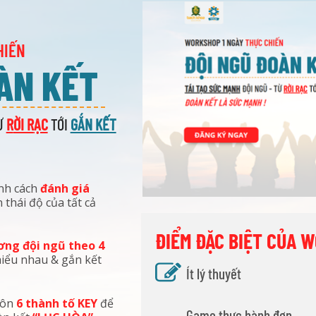
HIẾN
ÀN KẾT
Ừ
R
ỜI R
ẠC
TỚI
GẮN KẾT
ành cách
đánh giá
 thái độ của tất cả
ĐIỂM ĐẶC BIỆT CỦA 
ơng đội ngũ theo 4
iểu nhau & gắn kết
Ít lý thuyết
uôn
6 thành tố KEY
để
Game thực hành đơn