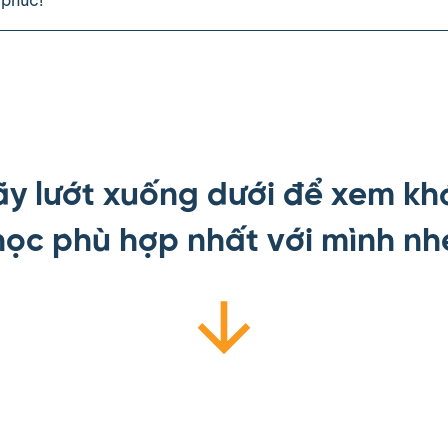
 phúc!
ãy lướt xuống dưới để xem kh
học phù hợp nhất với mình nh