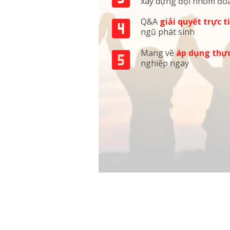
xây dựng đội nhóm đo
Q&A
giải quyết trực t
ngũ phát sinh
Mang về
áp dụng thực
nghiệp ngay