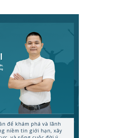
ần để khám phá và lãnh
g niềm tin giới hạn, xây
ực, và sống cuộc đời ý