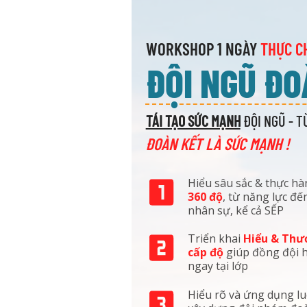
WORKSHOP 1 NGÀY
THỰC C
ĐỘI NGŨ ĐO
TÁI TẠO SỨC MẠNH
ĐỘI NGŨ - T
ĐOÀN KẾT LÀ SỨC MẠNH !
Hiểu sâu sắc & thực h
360 độ
, từ năng lực đến
nhân sự, kể cả SẾP
Triển khai
Hiểu & Thư
cấp độ
giúp đồng đội h
ngay tại lớp
Hiểu rõ và ứng dụng l