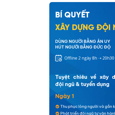
BÍ QUYẾT
XÂY DỰNG ĐỘI
DÙNG NGƯỜI BẰNG ÂN UY
HÚT NGƯỜI BẰNG ĐỨC ĐỘ
Offline 2 ngày 8h ➝ 20h30
Tuyệt chiêu về xây 
đội ngũ & tuyển dụng
Ngày 1
Thu phục lòng người và gắn k
Phát triển đội ngũ tự vận hàn