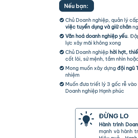
Nếu bạn:
Chủ Doanh nghiệp, quản lý cấ
việc tuyển dụng và giữ chân
ng
Văn hoá doanh nghiệp yếu
. Đậ
lực xây mãi không xong
Chủ Doanh nghiệp
hời hợt, thi
cốt lõi, sứ mệnh, tầm nhìn hoặ
Mong muốn xây dựng
đội ngũ
nhiệm
Muốn đưa triết lý 3 gốc rễ vào
Doanh nghiệp Hạnh phúc
ĐỪNG LO
Hành trình Doa
mạnh và hành t