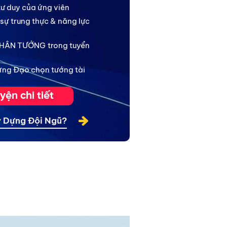
tư duy của ứng viên
 sự trung thực & năng lực
 NHÂN TƯỚNG trong tuyển
Hưng Đạo chọn tướng tài
yện chi tiết
ây Dựng Đội Ngũ?