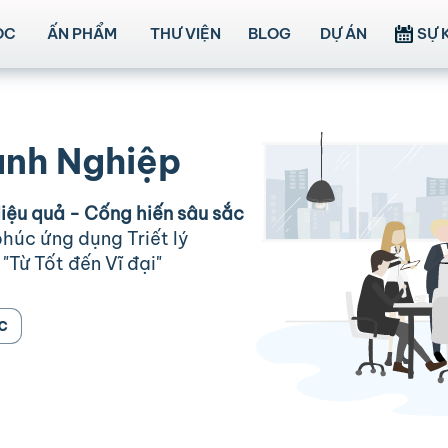
ỌC
ẤN PHẨM
THƯ VIỆN
BLOG
DỰ ÁN
SỰ 
anh Nghiệp
iệu quả - Cống hiến sâu sắc
húc ứng dụng Triết lý
Từ Tốt đến Vĩ đại"
c