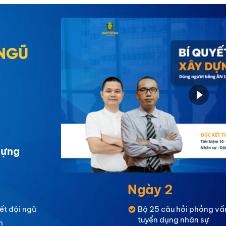
 NGŨ
dựng
Ngày 2
ết đội ngũ
Bộ 25 câu hỏi phỏng vấ
tuyển dụng nhân sự
h