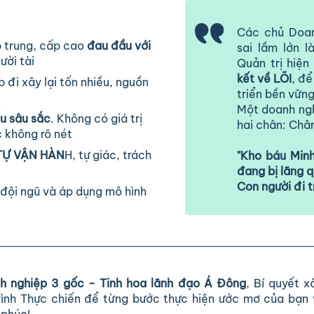
Các chủ Doan
p trung, cấp cao
đau đầu với
sai lầm lớn 
ười tài
Quản trị hiệ
kết về LÕI
, đ
p đi xây lại tốn nhiều, nguồn
triển bền vững
Một doanh ngh
ếu sâu sắc
. Không có giá trị
hai chân: Châ
c không rõ nét
 TỰ VẬN HÀN
H, tự giác, trách
"Kho báu Min
đang bị lãng q
Con người đi 
 đội ngũ và áp dụng mô hình
nh nghiệp 3 gốc - Tinh hoa lãnh đạo Á Đông
, Bí quyết 
rình Thực chiến để từng bước thực hiện ước mơ của bạn