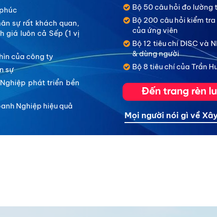
Bộ 50 câu hỏi đo lường 
 phúc
Bộ 200 câu hỏi kiểm tra
ân sự rất khách quan,
của ứng viên
 giá luôn cả Sếp (1 vị
Bộ 12 tiêu chí DISC và
& dùng người
nhìn của công ty
Bộ 8 tiêu chí của Trần 
n sự
Nghiệp phát triển bền
Đến trang rèn lu
anh Nghiệp hiệu quả
Mọi người nói gì về X