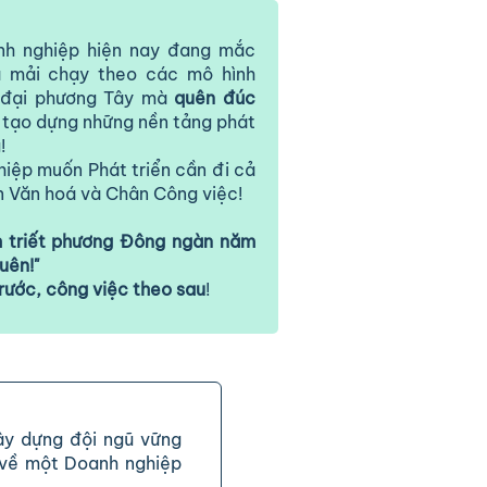
h nghiệp hiện nay đang mắc
là mải chạy theo các mô hình
n đại phương Tây mà
quên đúc
ể tạo dựng những nền tảng phát
!
iệp muốn Phát triển cần đi cả
n Văn hoá và Chân Công việc!
h triết phương Đông ngàn năm
uên!"
trước, công việc theo sau
!
xây dựng đội ngũ vững
 về một Doanh nghiệp