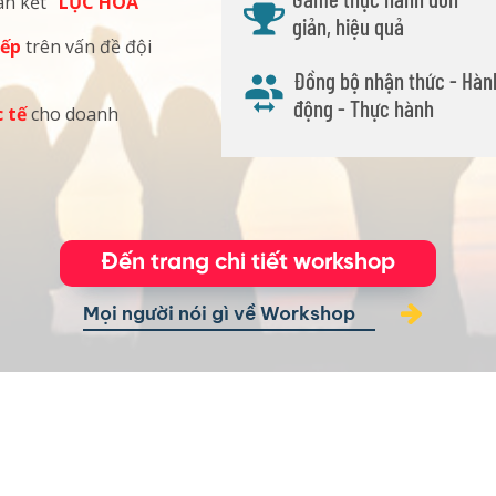
àn kết
“LỤC HÒA”
giản, hiệu quả
iếp
trên vấn đề đội
Đồng bộ nhận thức - Hàn
động - Thực hành
 tế
cho doanh
Đến trang chi tiết workshop
Mọi người nói gì về Workshop