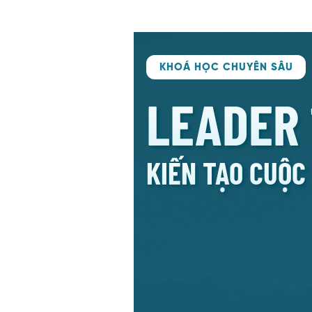
KHOÁ HỌC CHUYÊN SÂU
LEADER 
KIẾN TẠO CUỘC 