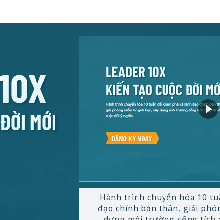
10X
ĐỜI MỚI
Hành trình chuyển hóa 10 tu
đạo chính bản thân, giải phón
dựng môi trường sống tích c