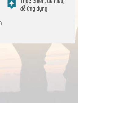
Thực chiến, dễ hiểu,
dễ ứng dụng
h