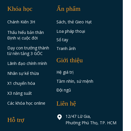
Khóa học
Ấn phẩm
Chánh Kiến 3H
Sách, thẻ Gieo Hạt
Loa pháp thoại
Thấu hiểu bản thân
Định vị cuộc đời
Sổ tay
Dạy con trưởng thành
Tranh ảnh
từ nền tảng 3 GỐC
Giới thiệu
Lãnh đạo chính mình
Hệ giá trị
Nhân sự kế thừa
Tầm nhìn, sứ mệnh
X1 chuyển hóa
Đội ngũ
X3 năng suất
Liên hệ
Các khóa học online
12/47 Lữ Gia,
Hỗ trợ
Phường Phú Thọ, TP. HCM