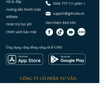
Hỏi & đáp
0906 777 111 phím 1
Hướng dẫn thanh toán
support@gnh.edu.vn
Affiliate
Xem thêm BKE trên
Hoàn trả học phí
Chính sách bảo mật
Ứng dụng cộng đồng sống tử tế GNH
CÔNG TY CỔ PHẦN TƯ VẤN
GIÁO DỤC BÁCH KHOA
MST: 0313624888 do sở KH&DT TPHCM
cấp ngày 12/09/2019