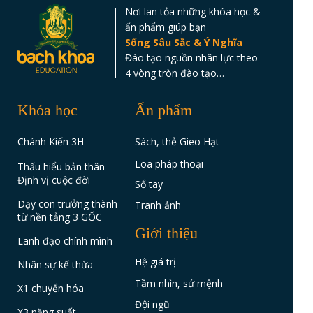
Nơi lan tỏa những khóa học &
ấn phẩm giúp bạn
Sống Sâu Sắc & Ý Nghĩa
Đào tạo nguồn nhân lực theo
4 vòng tròn đào tạo…
Khóa học
Ấn phẩm
Chánh Kiến 3H
Sách, thẻ Gieo Hạt
Loa pháp thoại
Thấu hiểu bản thân
Định vị cuộc đời
Sổ tay
Dạy con trưởng thành
Tranh ảnh
từ nền tảng 3 GỐC
Giới thiệu
Lãnh đạo chính mình
Hệ giá trị
Nhân sự kế thừa
Tầm nhìn, sứ mệnh
X1 chuyển hóa
Đội ngũ
X3 năng suất