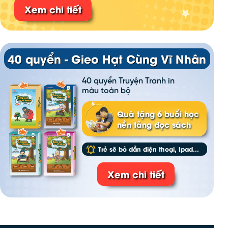
Xem chi tiết
40 quyển - Gieo Hạt Cùng Vĩ Nhân
40 quyển Truyện Tranh in
màu toàn bộ
Quà tặng 6 buổi học
nền tảng đọc sách
Trẻ sẽ bỏ dần điện thoại, Ipad...
Xem chi tiết