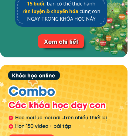
15 buổi
, bạn có thể thực hành
rèn luyện & chuyển hóa
cùng con
NGAY TRONG KHÓA HỌC NÀY
Xem chi tiết
Khóa học online
Combo
Combo
Các khóa học dạy con
Các khóa học dạy con
Học mọi lúc mọi nơi...trên nhiều thiết bị
Hơn 150 video + bài tập