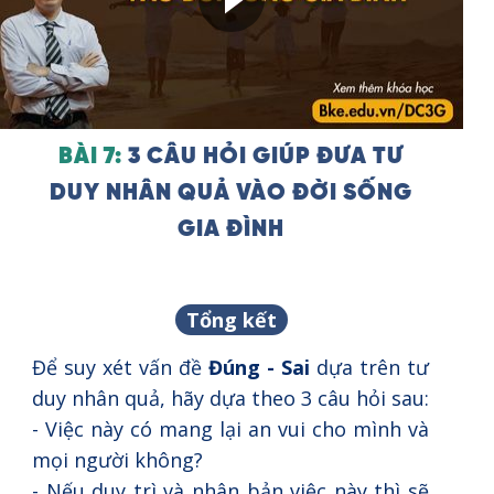
BÀI 7:
3 CÂU HỎI GIÚP ĐƯA TƯ
DUY NHÂN QUẢ VÀO ĐỜI SỐNG
GIA ĐÌNH
Tổng kết
Để suy xét vấn đề
Đúng - Sai
dựa trên tư
duy nhân quả, hãy dựa theo 3 câu hỏi sau:
- Việc này có mang lại an vui cho mình và
mọi người không?
- Nếu duy trì và nhân bản việc này thì sẽ