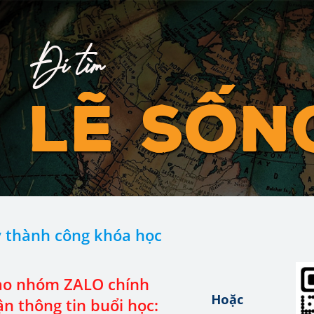
Đi tìm
lẽ sốn
ý thành công khóa học
ào nhóm ZALO chính
Hoặc
ận thông tin buổi học: