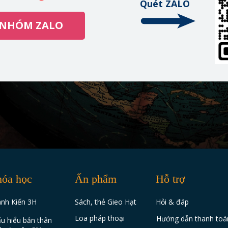
Quét ZALO
 NHÓM ZALO
óa học
Ấn phẩm
Hỗ trợ
nh Kiến 3H
Sách, thẻ Gieo Hạt
Hỏi & đáp
Loa pháp thoại
Hướng dẫn thanh toá
u hiểu bản thân