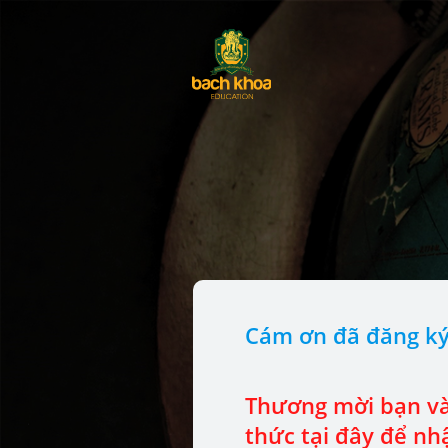
Cám ơn
đã đăng k
Thương mời bạn v
thức tại đây để nh