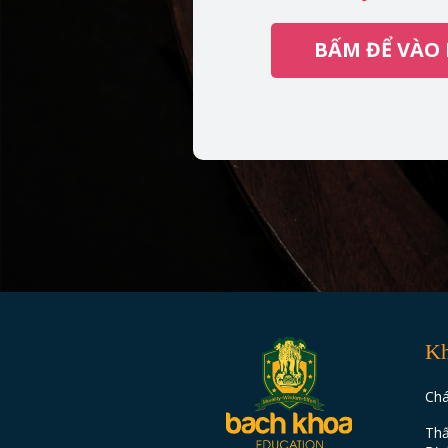
BẤM ĐỂ VÀO
Kh
Chá
Thấ