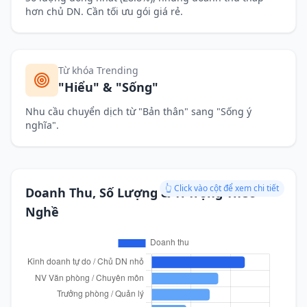
hơn chủ DN. Cần tối ưu gói giá rẻ.
Từ khóa Trending
"Hiểu" & "Sống"
Nhu cầu chuyển dịch từ "Bản thân" sang "Sống ý
nghĩa".
👆 Click vào cột để xem chi tiết
Doanh Thu, Số Lượng & Tỉ Trọng Theo
Nghề