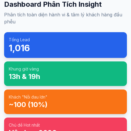
Dashboard Phân Tích Insight
Phân tích toàn diện hành vi & tâm lý khách hàng đầu
phễu
Tổng Lead
1,016
Khung giờ vàng
13h & 19h
Khách "Nỗi đau lớn"
~100 (10%)
Chủ đề Hot nhất