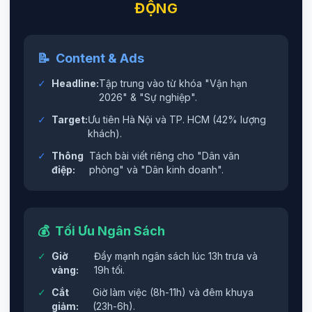
ĐỘNG
📝
Content & Ads
✓
Headline:
Tập trung vào từ khóa "Vận hạn
2026" & "Sự nghiệp".
✓
Target:
Ưu tiên Hà Nội và TP. HCM (42% lượng
khách).
✓
Thông
Tách bài viết riêng cho "Dân văn
điệp:
phòng" và "Dân kinh doanh".
💰
Tối Ưu Ngân Sách
✓
Giờ
Đẩy mạnh ngân sách lúc 13h trưa và
vàng:
19h tối.
✓
Cắt
Giờ làm việc (8h-11h) và đêm khuya
giảm:
(23h-6h).