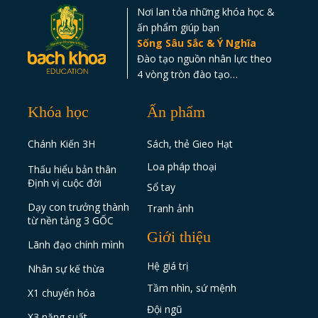
Nơi lan tỏa những khóa học &
ấn phẩm giúp bạn
Sống Sâu Sắc & Ý Nghĩa
Đào tạo nguồn nhân lực theo
4 vòng tròn đào tạo…
Khóa học
Ấn phẩm
Chánh Kiến 3H
Sách, thẻ Gieo Hạt
Loa pháp thoại
Thấu hiểu bản thân
Định vị cuộc đời
Sổ tay
Dạy con trưởng thành
Tranh ảnh
từ nền tảng 3 GỐC
Giới thiệu
Lãnh đạo chính mình
Hệ giá trị
Nhân sự kế thừa
Tầm nhìn, sứ mệnh
X1 chuyển hóa
Đội ngũ
X3 năng suất