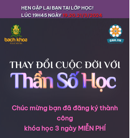
HẸN GẶP LẠI BẠN TẠI LỚP HỌC!
LÚC 19H45 NGÀY
19,20,21/3/2024
THAY ĐỔI CUỘC ĐỜI VỚI
Chúc mừng bạn
đã đăng ký thành
công
khóa học 3 ngày MIỄN PHÍ