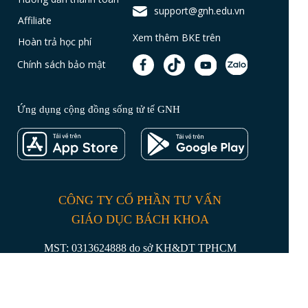
support@gnh.edu.vn
Affiliate
Xem thêm BKE trên
Hoàn trả học phí
Chính sách bảo mật
Ứng dụng cộng đồng sống tử tế GNH
CÔNG TY CỔ PHẦN TƯ VẤN
GIÁO DỤC BÁCH KHOA
MST: 0313624888 do sở KH&DT TPHCM
cấp ngày 12/09/2019