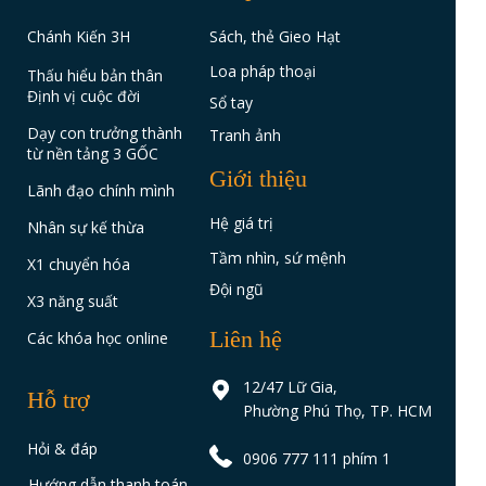
Chánh Kiến 3H
Sách, thẻ Gieo Hạt
Loa pháp thoại
Thấu hiểu bản thân
Định vị cuộc đời
Sổ tay
Dạy con trưởng thành
Tranh ảnh
từ nền tảng 3 GỐC
Giới thiệu
Lãnh đạo chính mình
Hệ giá trị
Nhân sự kế thừa
Tầm nhìn, sứ mệnh
X1 chuyển hóa
Đội ngũ
X3 năng suất
Liên hệ
Các khóa học online
12/47 Lữ Gia,
Hỗ trợ
Phường Phú Thọ, TP. HCM
Hỏi & đáp
0906 777 111 phím 1
Hướng dẫn thanh toán