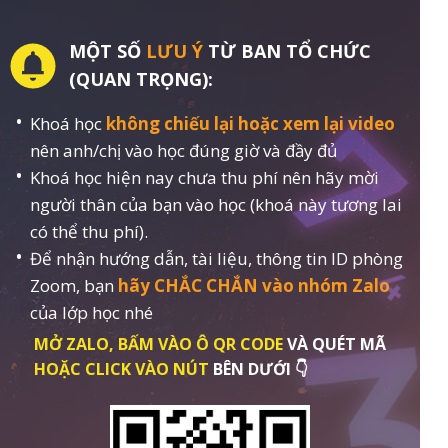
MỘT SỐ
LƯU Ý
TỪ BAN TỔ CHỨC
(QUAN TRỌNG):
Khoá học
không chiếu lại hoặc xem lại video
nên anh/chị vào học đúng giờ và đầy đủ
Khoá học hiện nay chưa thu phí nên hãy mời
người thân của bạn vào học (khoá này tương lai
có thể thu phí).
Để nhận hướng dẫn, tài liệu, thông tin ID phòng
Zoom, bạn
hãy CHẮC CHẮN vào nhóm Zalo
của lớp học nhé
MỞ ZALO, BẤM VÀO Ô QR CODE
VÀ QUÉT MÃ
HOẶC CLICK VÀO NÚT
BÊN DƯỚI 👇