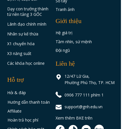
Sổ tay
Dạy con trưởng thành
Tranh ảnh
từ nền tảng 3 GỐC
Giới thiệu
Lãnh đạo chính mình
Hệ giá trị
Nhân sự kế thừa
Tầm nhìn, sứ mệnh
X1 chuyển hóa
Đội ngũ
X3 năng suất
Liên hệ
Các khóa học online
12/47 Lữ Gia,
Hỗ trợ
Phường Phú Thọ, TP. HCM
Hỏi & đáp
0906 777 111 phím 1
Hướng dẫn thanh toán
support@gnh.edu.vn
Affiliate
Xem thêm BKE trên
Hoàn trả học phí