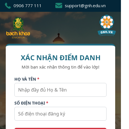
0906 777 111
support@gnh.edu.vn
XÁC NHẬN ĐIỂM DANH
Mời bạn xác nhận thông tin để vào lớp!
HỌ VÀ TÊN
*
SỐ ĐIỆN THOẠI
*