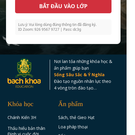
BẮT ĐẦU VÀO LỚP
Lưu ý:
Vui lòng dùng đúng thông tin đã đăng ký.
ID Zoom:
926 9567 9727 |
Pass:
dc3g
Nơi lan tỏa những khóa học &
ấn phẩm giúp bạn
Sống Sâu Sắc & Ý Nghĩa
Đào tạo nguồn nhân lực theo
4 vòng tròn đào tạo…
Khóa học
Ấn phẩm
Chánh Kiến 3H
Sách, thẻ Gieo Hạt
Loa pháp thoại
Thấu hiểu bản thân
Định vị cuộc đời