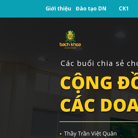
Giới thiệu
Đào tạo DN
CK1
Các buổi chia sẻ ch
CỘNG Đ
CÁC DO
Thầy Trần Việt Quân