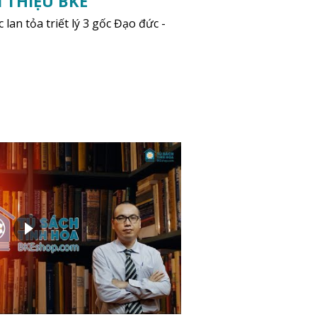
I THIỆU BKE
 lan tỏa triết lý 3 gốc Đạo đức -