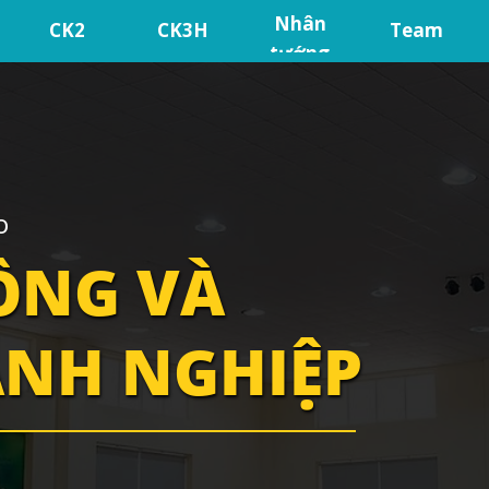
Nhân
CK2
CK3H
Team
tướng
o
ỒNG VÀ
ANH NGHIỆP