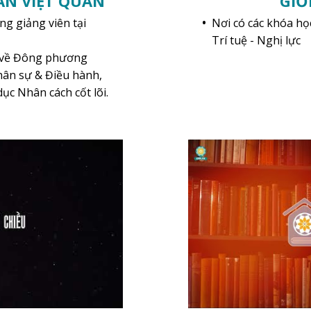
ẦN VIỆT QUÂN
GIỚ
ng giảng viên tại
Nơi có các khóa học
Trí tuệ - Nghị lực
 về Đông phương
hân sự & Điều hành,
ục Nhân cách cốt lõi.