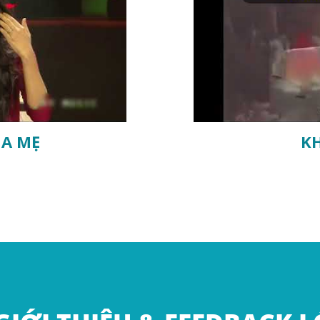
ỦA MẸ
K