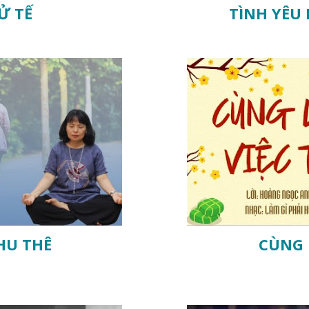
Ử TẾ
TÌNH YÊU
HU THÊ
CÙNG 