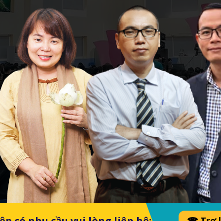
p có nhu cầu vui lòng liên hệ:
☎ Trợ l