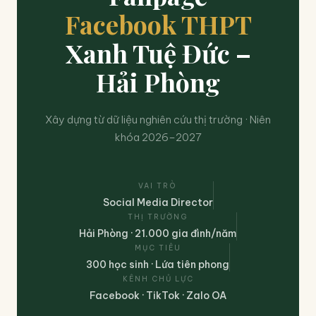
Facebook THPT
Xanh Tuệ Đức –
Hải Phòng
Xây dựng từ dữ liệu nghiên cứu thị trường · Niên
khóa 2026–2027
VAI TRÒ
Social Media Director
THỊ TRƯỜNG
Hải Phòng · 21.000 gia đình/năm
MỤC TIÊU
300 học sinh · Lứa tiên phong
KÊNH CHỦ LỰC
Facebook · TikTok · Zalo OA