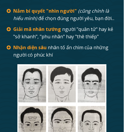
Nắm bí quyết "nhìn người"
(cũng chính là
hiểu mình)
để chọn đúng người yêu, bạn đời...
Giải mã nhân tướng
người "quân tử" hay kẻ
"sở khanh", "phu nhân" hay "thê thiếp"
Nhận diện sâu
nhân tố ẩn chìm của những
người có phúc khí