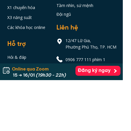
Tầm nhìn, sứ mệnh
X1 chuyển hóa
Đội ngũ
X3 năng suất
Liên hệ
Các khóa học online
12/47 Lữ Gia,
Hỗ trợ
Phường Phú Thọ, TP. HCM
Hỏi & đáp
0906 777 111 phím 1
Hướng dẫn thanh toán
Online qua Zoom
Đăng ký ngay
support@gnh.edu.vn
15 ➜ 16/01
(19h30 - 22h)
Affiliate
Xem thêm BKE trên
Hoàn trả học phí
Chính sách bảo mật
Ứng dụng cộng đồng sống tử tế GNH