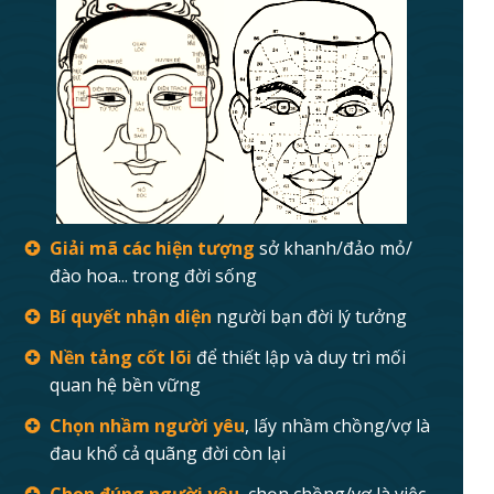
Giải mã các hiện tượng
sở khanh/đảo mỏ/
đào hoa... trong đời sống
Bí quyết nhận diện
người bạn đời lý tưởng
Nền tảng cốt lõi
để thiết lập và duy trì mối
quan hệ bền vững
Chọn nhầm người yêu
, lấy nhầm chồng/vợ là
đau khổ cả quãng đời còn lại