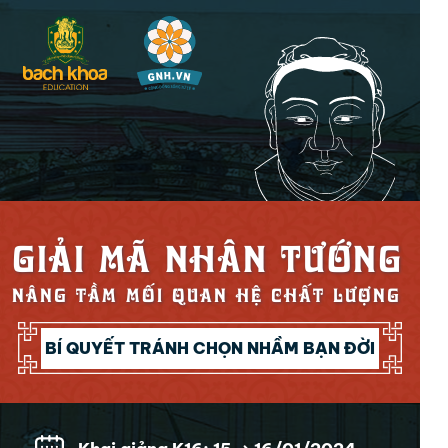
GIẢI MÃ NHÂN TƯỚNG
NÂNG TẦM MỐI QUAN HỆ CHẤT LƯỢNG
BÍ QUYẾT TRÁNH CHỌN NHẦM BẠN ĐỜI