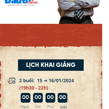
LỊCH KHAI GIẢNG
2 buổi: 15 ➜ 16/01/2024
(19h30 - 22h)
00
00
00
00
Giây
Ngày
Giờ
Phút