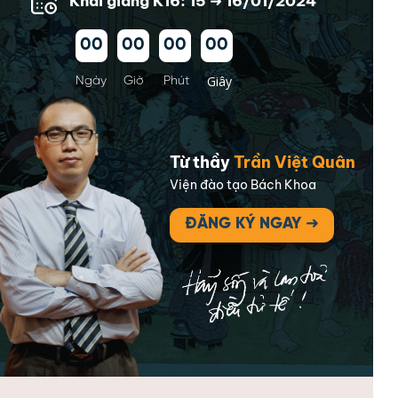
Khai giảng K16: 15 ➜ 16/01/2024
00
00
00
00
Giây
Ngày
Giờ
Phút
Từ thầy
Trần Việt Quân
Viện đào tạo Bách Khoa
ĐĂNG KÝ NGAY ➜