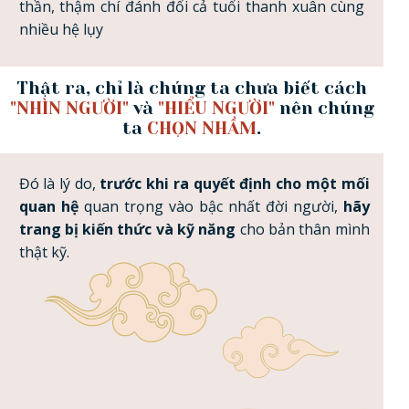
thần, thậm chí đánh đổi cả tuổi thanh xuân cùng
nhiều hệ lụy
Thật ra, chỉ là chúng ta chưa biết cách
"NHÌN NGƯỜI"
và
"HIỂU NGƯỜI"
nên chúng
ta
CHỌN NHẦM
.
Đó là lý do,
trước khi ra quyết định cho một mối
quan hệ
quan trọng vào bậc nhất đời người,
hãy
trang bị kiến thức và kỹ năng
cho bản thân mình
thật kỹ.