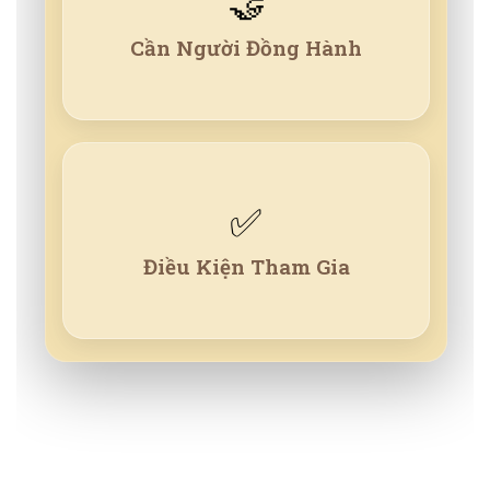
🤝
Muốn coach đồng hành và tham vấn
sâu sát nhưng chưa có cơ hội.
Cần Người Đồng Hành
✅
Đã tham gia Rèn tâm vững vàng, Rèn
trí sáng suốt và Nhân sự kế thừa.
Điều Kiện Tham Gia