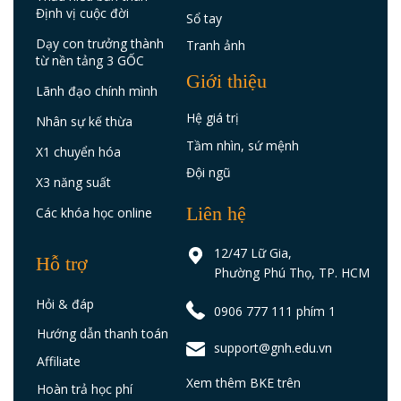
Định vị cuộc đời
Sổ tay
Dạy con trưởng thành
Tranh ảnh
từ nền tảng 3 GỐC
Giới thiệu
Lãnh đạo chính mình
Hệ giá trị
Nhân sự kế thừa
Tầm nhìn, sứ mệnh
X1 chuyển hóa
Đội ngũ
X3 năng suất
Liên hệ
Các khóa học online
12/47 Lữ Gia,
Hỗ trợ
Phường Phú Thọ, TP. HCM
Hỏi & đáp
0906 777 111 phím 1
Hướng dẫn thanh toán
support@gnh.edu.vn
Affiliate
Xem thêm BKE trên
Hoàn trả học phí