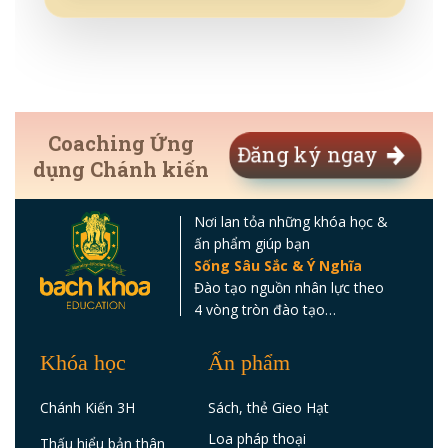
chuyên môn với nhau nên sẽ có sự
điều chỉnh sao để giúp anh chị
chuyển hóa.
Coaching Ứng
Đăng ký ngay
dụng Chánh kiến
Nơi lan tỏa những khóa học &
ấn phẩm giúp bạn
Sống Sâu Sắc & Ý Nghĩa
Đào tạo nguồn nhân lực theo
4 vòng tròn đào tạo…
Khóa học
Ấn phẩm
Chánh Kiến 3H
Sách, thẻ Gieo Hạt
Loa pháp thoại
Thấu hiểu bản thân