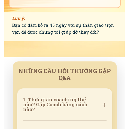
Lưu ý:
Bạn có dám bỏ ra 45 ngày với sự thân giáo trọn
vẹn để được chúng tôi giúp đỡ thay đổi?
NHỮNG CÂU HỎI THƯỜNG GẶP
Q&A
1. Thời gian coaching thế
+
nào? Gặp Coach bằng cách
nào?
Sẽ sắp xếp zoom tuần 1/buổi theo
lịch của anh chị và coach xếp lịch.