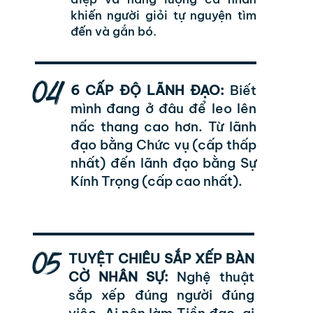
khiến người giỏi tự nguyện tìm
đến và gắn bó.
04
6 CẤP ĐỘ LÃNH ĐẠO:
Biết
mình đang ở đâu để leo lên
nấc thang cao hơn. Từ lãnh
đạo bằng Chức vụ (cấp thấp
nhất) đến lãnh đạo bằng Sự
Kính Trọng (cấp cao nhất).
05
TUYỆT CHIÊU SẮP XẾP BÀN
CỜ NHÂN SỰ:
Nghệ thuật
sắp xếp đúng người đúng