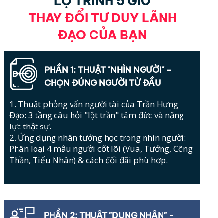
LỘ TRÌNH 5 GIỜ
THAY ĐỔI TƯ DUY LÃNH
ĐẠO CỦA BẠN
PHẦN 1: THUẬT "NHÌN NGƯỜI" -
CHỌN ĐÚNG NGƯỜI TỪ ĐẦU
1. Thuật phỏng vấn người tài của Trần Hưng
Đạo: 3 tầng câu hỏi "lột trần" tâm đức và năng
lực thật sự.
2. Ứng dụng nhân tướng học trong nhìn người:
Phân loại 4 mẫu người cốt lõi (Vua, Tướng, Công
Thần, Tiểu Nhân) & cách đối đãi phù hợp.
PHẦN 2: THUẬT "DỤNG NHÂN" -