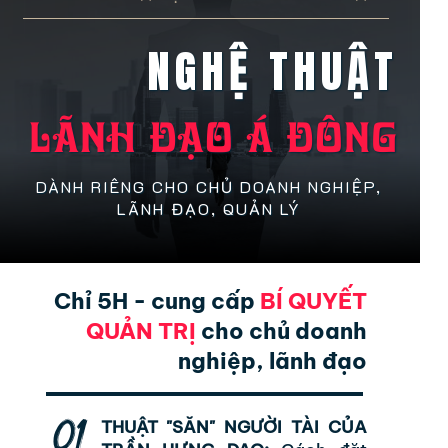
NGHỆ THUẬT
LÃNH ĐẠO Á ĐÔNG
DÀNH RIÊNG CHO CHỦ DOANH NGHIỆP,
LÃNH ĐẠO, QUẢN LÝ
Chỉ 5H - cung cấp
BÍ QUYẾT
QUẢN TRỊ
cho chủ doanh
nghiệp, lãnh đạo
01
THUẬT "SĂN" NGƯỜI TÀI CỦA