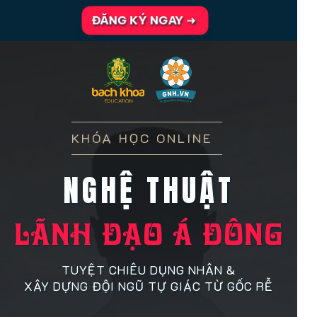
ĐĂNG KÝ NGAY ➜
KHÓA HỌC ONLINE
NGHỆ THUẬT
LÃNH ĐẠO Á ĐÔNG
TUYỆT CHIÊU DỤNG NHÂN &
XÂY DỰNG ĐỘI NGŨ TỰ GIÁC TỪ GỐC RỄ