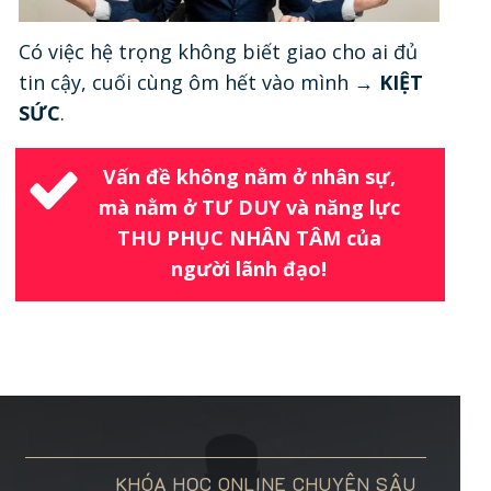
Có việc hệ trọng không biết giao cho ai đủ
tin cậy, cuối cùng ôm hết vào mình →
KIỆT
SỨC
.
Vấn đề không nằm ở nhân sự,
mà nằm ở
TƯ DUY
và năng lực
THU PHỤC
NHÂN TÂM
của
người lãnh đạo!
KHÓA HỌC ONLINE CHUYÊN SÂU