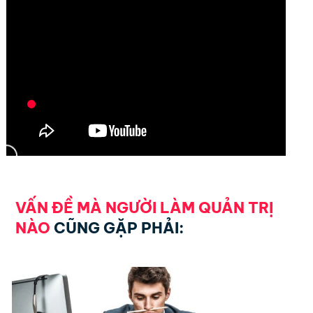
VẤN ĐỀ MÀ NGƯỜI LÀM QUẢN TRỊ
NÀO
CŨNG GẶP PHẢI: