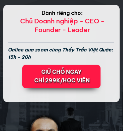
Dành riêng cho:
Chủ Doanh nghiệp - CEO -
Founder - Leader
Online qua zoom cùng Thầy Trần Việt Quân:
15h - 20h
GIỮ CHỖ NGAY
CHỈ 299K/HỌC VIÊN