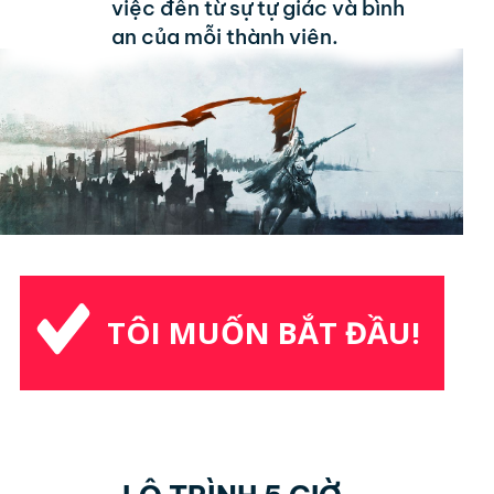
việc đến từ sự tự giác và bình
an của mỗi thành viên.
TÔI MUỐN BẮT ĐẦU!