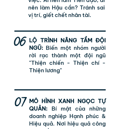
việc. Ai nên làm Tiền đạo, ai
nên làm Hậu cần? Tránh sai
vị trí, giết chết nhân tài.
06
LỘ TRÌNH NÂNG TẦM ĐỘI
NGŨ:
Biến một nhóm người
rời rạc thành một đội ngũ
"Thiện chiến - Thiện chí -
Thiện lương"
07
MÔ HÌNH XANH NGỌC TỰ
QUẢN:
Bí mật của những
doanh nghiệp Hạnh phúc &
Hiệu quả. Nơi hiệu quả công