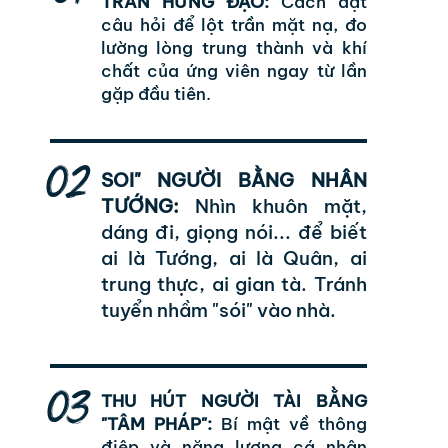
TRẦN HƯNG ĐẠO:
Cách đặt
câu hỏi để lột trần mặt nạ, đo
lường lòng trung thành và khí
chất của ứng viên ngay từ lần
gặp đầu tiên.
02
SOI" NGƯỜI BẰNG NHÂN
TƯỚNG:
Nhìn khuôn mặt,
dáng đi, giọng nói... để biết
ai là Tướng, ai là Quân, ai
trung thực, ai gian tà. Tránh
tuyển nhầm "sói" vào nhà.
03
THU HÚT NGƯỜI TÀI BẰNG
"TÂM PHÁP":
Bí mật về thông
điệp và năng lượng cá nhân