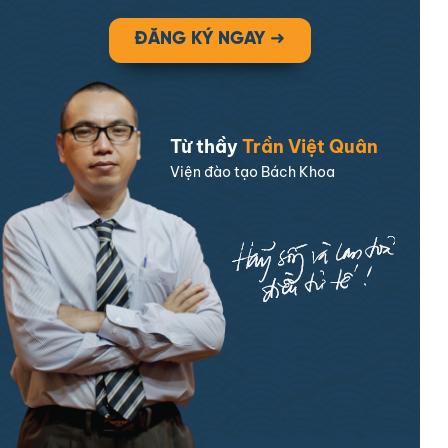
ĐĂNG KÝ NGAY ➜
Từ thầy
Trần Việt Quân
Viện đào tạo Bách Khoa