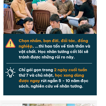
Chọn nhầm, bạn đời, đối tác, đồng
nghiệp
, ...thì hao tổn về tinh thần và
vật chất. Học nhân tướng cốt lõi sẽ
tránh được những rủi ro này.
Chỉ gói gọn trong
2 ngày cuối tuần
thứ 7 và chủ nhật,
học xong dùng
được ngay
rút ngắn 5 - 10 năm đọc
sách, nghiên cứu về nhân tướng.