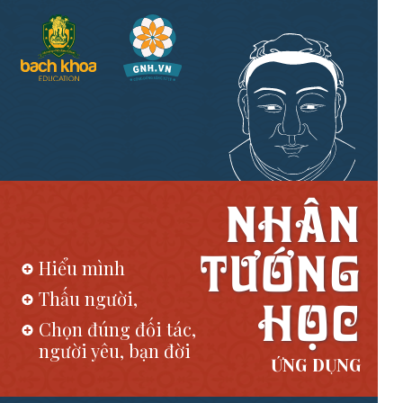
NHÂN
TƯỚNG
Hiểu mình
Thấu người,
HỌC
Chọn đúng đối tác,
người yêu, bạn đời
ỨNG DỤNG