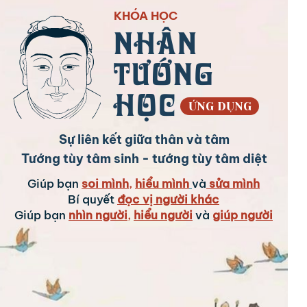
KHÓA HỌC
NHÂN
TƯỚNG
HỌC
ỨNG DỤNG
Sự liên kết giữa thân và tâm
Tướng tùy tâm sinh - tướng tùy tâm diệt
Giúp bạn
soi mình
,
hiểu mình
và
sửa mình
Bí quyết
đọc vị người khác
Giúp bạn
nhìn người
,
hiểu người
và
giúp người