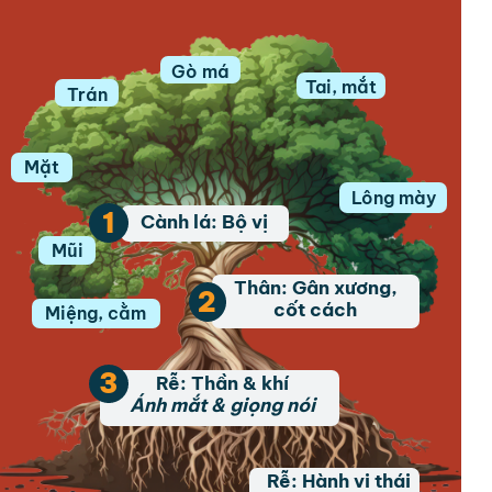
Gò má
Tai, mắt
Trán
Mặt
Lông mày
1
Cành lá: Bộ vị
Mũi
Thân: Gân xương,
2
cốt cách
Miệng, cằm
3
Rễ: Thần & khí
Ánh mắt & giọng nói
Rễ: Hành vi thái