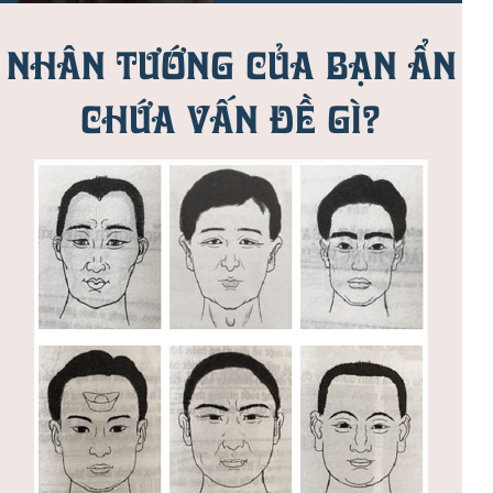
NHÂN TƯỚNG CỦA BẠN ẨN
CHỨA VẤN ĐỀ GÌ?