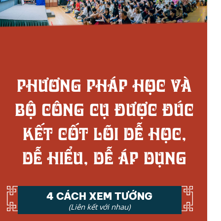
Phương pháp học và
bộ công cụ được đúc
kết cốt lõi dễ học,
dễ hiểu, dễ áp dụng
4 CÁCH XEM TƯỚNG
(Liên kết với nhau)