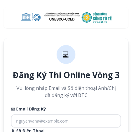
💻
Đăng Ký Thi Online Vòng 3
Vui lòng nhập Email và Số điện thoại Anh/Chị
đã đăng ký với BTC
📧 Email Đăng Ký
📱 Số Điện Thoại