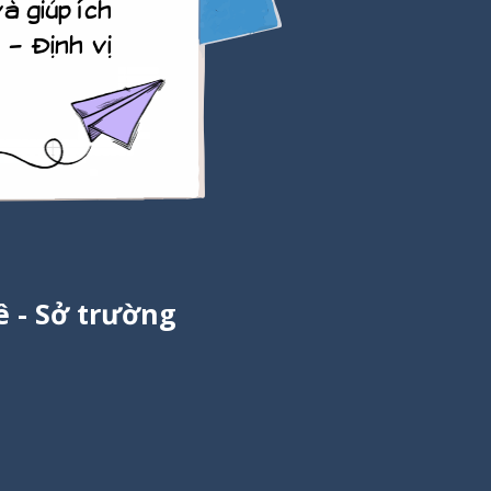
à giúp ích
– Định vị
 - Sở trường