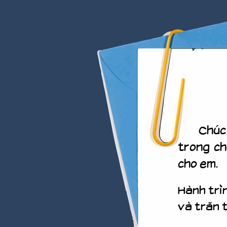
Chúc mừ
trong ch
cho em.
Hành trìn
và trăn 