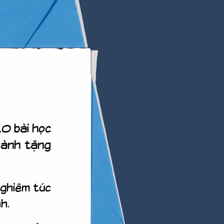
0 bài học
dành tặng
nghiêm túc
h.