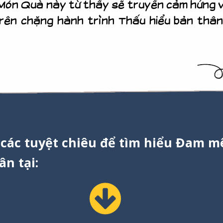
Món Quà này từ thầy sẽ truyền cảm hứng v
rên chặng hành trình Thấu hiểu bản thân 
ác tuyệt chiêu để tìm hiểu Đam mê
ân tại: