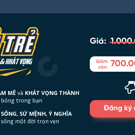
Giá:
1.000
Giảm
700.0
còn:
AM MÊ
và
KHÁT VỌNG THÀNH
 bỏng trong bạn
Đăng ký
 SỐNG, SỨ MỆNH, Ý NGHĨA
 sống một đời trọn vẹn