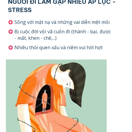
NGƯỜI ĐI LÀM GẶP NHIỀU ÁP LỰC -
STRESS
Sống với mặt nạ và những vai diễn mệt mỏi
Bị cuộc đời vội vã cuốn đi (thành - bại, được
- mất, khen - chê,...)
Nhiều thói quen xấu và niềm vui hời hợt