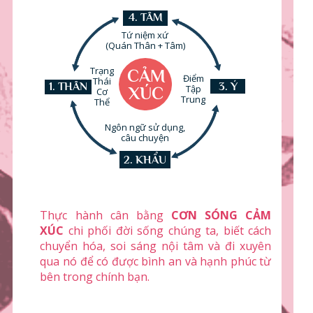
4. TÂM
Tứ niệm xứ
(Quán Thân + Tâm)
Trạng
CẢM
Điểm
Thái
1. THÂN
3. Ý
Tập
XÚC
Cơ
Trung
Thể
Ngôn ngữ sử dụng,
câu chuyện
2. KHẨU
Thực hành cân bằng
CƠN SÓNG CẢM
XÚC
chi phối đời sống chúng ta, biết cách
chuyển hóa, soi sáng nội tâm và đi xuyên
qua nó để có được bình an và hạnh phúc từ
bên trong chính bạn.