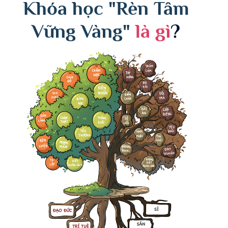
Khóa học "Rèn Tâm
Vững Vàng"
là gì
?