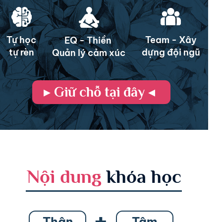
Team - Xây
Tự học
EQ - Thiền
dựng đội ngũ
tự rèn
Quản lý cảm xúc
▸ Giữ chỗ tại đây ◂
Nội dung
khóa học
+
Thân
Tâm