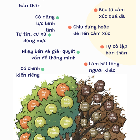
bản thân
Bộc lộ cảm
xúc quá đà
Có năng
lực bình
Chịu đựng hoặc
tĩnh
đè nén cảm xúc
Tự tin, cư xử
đúng mực
Tự cô lập
Nhạy bén và giải quyết
bản thân
vấn đề thông minh
Làm hài lòng
Có chính
người khác
kiến riêng