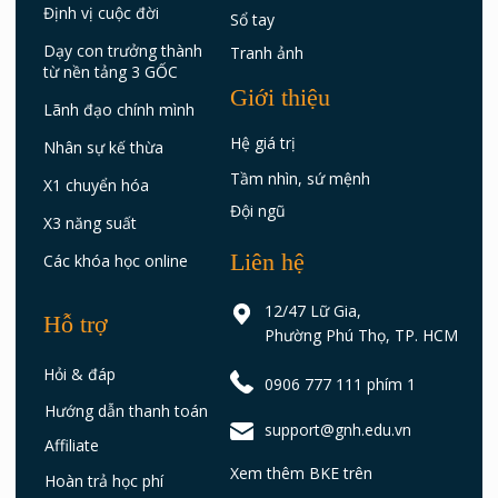
Định vị cuộc đời
Sổ tay
Dạy con trưởng thành
Tranh ảnh
từ nền tảng 3 GỐC
Giới thiệu
Lãnh đạo chính mình
Hệ giá trị
Nhân sự kế thừa
Tầm nhìn, sứ mệnh
X1 chuyển hóa
Đội ngũ
X3 năng suất
Liên hệ
Các khóa học online
12/47 Lữ Gia,
Hỗ trợ
Phường Phú Thọ, TP. HCM
Hỏi & đáp
0906 777 111 phím 1
Hướng dẫn thanh toán
support@gnh.edu.vn
Affiliate
Xem thêm BKE trên
Hoàn trả học phí