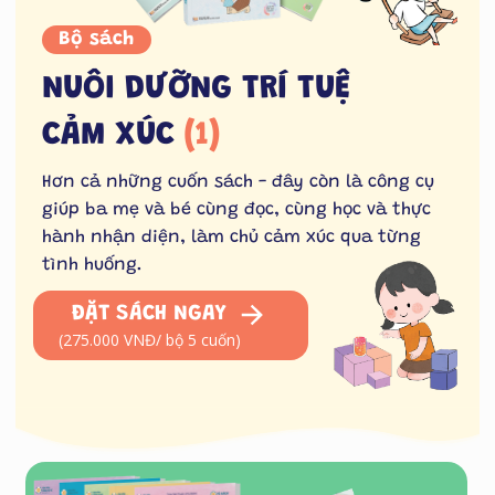
Bộ sách
NUÔI DƯỠNG TRÍ TUỆ
CẢM XÚC
(1)
Hơn cả những cuốn sách - đây còn là công cụ
giúp ba mẹ và bé cùng đọc, cùng học và thực
hành nhận diện, làm chủ cảm xúc qua từng
tình huống.
ĐẶT SÁCH NGAY
(275.000 VNĐ/ bộ 5 cuốn)