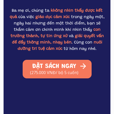
Ba mẹ ơi, chúng ta
không nhìn thấy được kết
quả
của việc
giáo dục cảm xúc
trong ngày một,
ngày hai nhưng đến một thời điểm, bạn sẽ
thầm cảm ơn chính mình khi nhìn thấy
con
trưởng thành, tự tin ứng xử
và
giải quyết vấn
đề đầy thông minh, nhạy bén
. Cùng con
nuôi
dưỡng trí tuệ cảm xúc
từ hôm nay nhé.
ĐẶT SÁCH NGAY
(275.000 VNĐ/ bộ 5 cuốn)