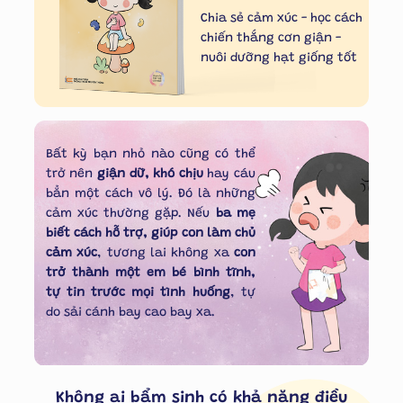
Chia sẻ cảm xúc - học cách
chiến thắng cơn giận -
nuôi dưỡng hạt giống tốt
Bất kỳ bạn nhỏ nào cũng có thể
trở nên
giận dữ, khó chịu
hay cáu
bẳn một cách vô lý. Đó là những
cảm xúc thường gặp. Nếu
ba mẹ
biết cách hỗ trợ, giúp con làm chủ
cảm xúc
, tương lai không xa
con
trở thành một em bé bình tĩnh,
tự tin trước mọi tình huống
, tự
do sải cánh bay cao bay xa.
Không ai bẩm sinh có khả năng điều