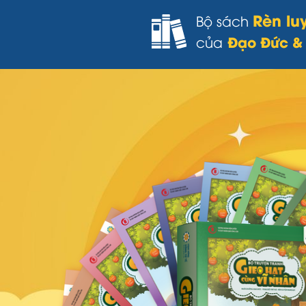
Rèn lu
Bộ sách
Đạo Đức & 
của