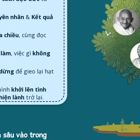
yên nhân
&
Kết quả
a chiều
, cùng đọc
 làm
, việc gì
không
 dừng
để gieo lại hạt
mình
khởi lên tình
hiện lành
trở lại.
 sâu
vào trong