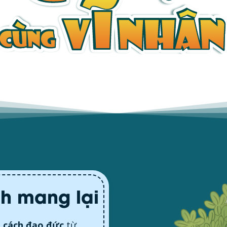
ch mang lại
 cách đạo đức
từ