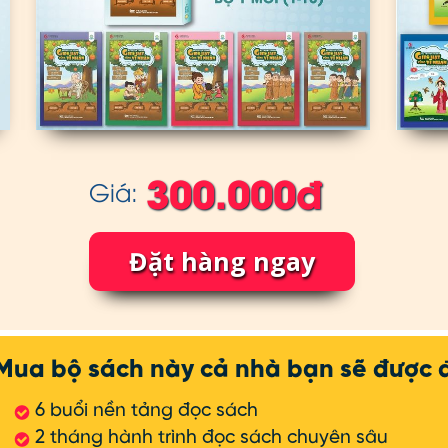
300.000đ
Giá:
Đặt hàng ngay
Đặt hàng ngay
Mua bộ sách này cả nhà bạn sẽ được 
6 buổi nền tảng đọc sách
2 tháng hành trình đọc sách chuyên sâu