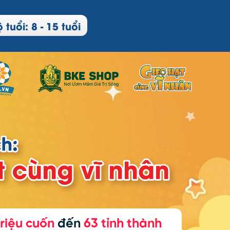
tuổi: 8 - 15 tuổi
triệu cuốn
đến
63 tỉnh thành