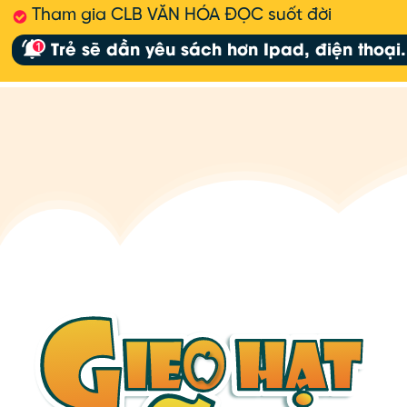
Tham gia CLB VĂN HÓA ĐỌC suốt đời
Trẻ sẽ dần yêu sách hơn Ipad, điện thoại.
1