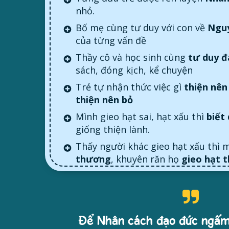
nhỏ.
Bố mẹ cùng tư duy với con về
Ngu
của từng vấn đề
Thầy cô và học sinh cùng
tư duy đ
sách, đóng kịch, kể chuyện
Trẻ tự nhận thức việc gì
thiện nên
thiện nên bỏ
Mình gieo hạt sai, hạt xấu thì
biết
giống thiện lành.
Thấy người khác gieo hạt xấu thì 
thương
, khuyên răn họ
gieo hạt t
Để Nhân cách đạo đức ngấm