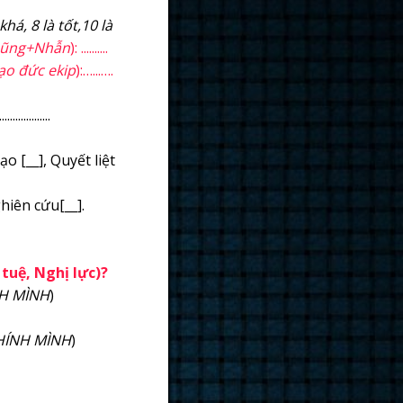
khá, 8 là tốt,10 là
ũng+Nhẫn
): ..........
ạo đức ekip
):…...….
.............
o [__], Quyết liệt
ghiên cứu[__].
 tuệ, Nghị lực)?
NH MÌNH
)
CHÍNH MÌNH
)