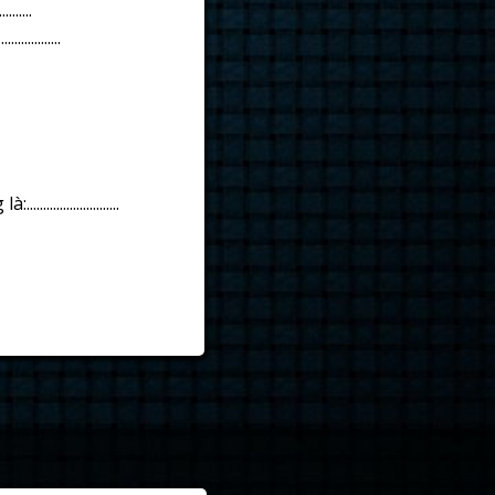
........
...................
..................