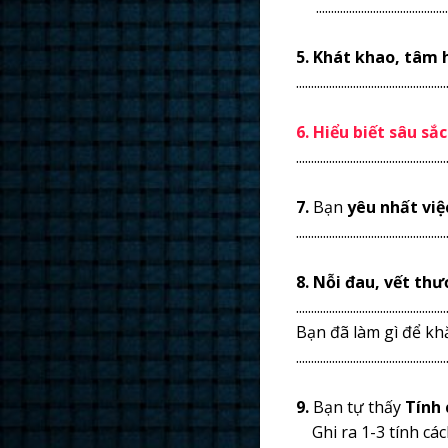
................................................
5. Khát khao, tâm 
..................................................
6. Hiểu biết sâu sắc
..................................................
7.
Bạn
yêu nhất việ
..................................................
8. Nỗi đau, vết th
..................................................
Bạn đã làm gì để khắc phục nỗi đau 
..................................................
9.
Bạn tự thấy
Tính
Ghi ra 1-3 tính các