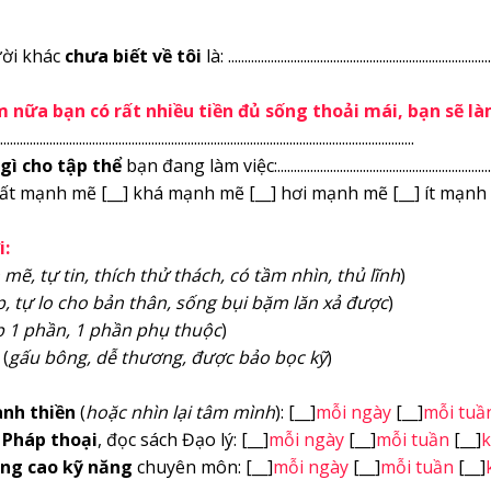
ời khác
chưa biết về tôi
là: ................................................................................
m nữa bạn có rất nhiều tiền đủ sống thoải mái, bạn sẽ là
..............................................................................................................................
gì cho tập thể
bạn đang làm việc:....................................................................
 rất mạnh mẽ [__] khá mạnh mẽ [__] hơi mạnh mẽ [__] ít mạnh
i:
mẽ, tự tin, thích thử thách, có tầm nhìn, thủ lĩnh
)
p, tự lo cho bản thân, sống bụi bặm lăn xả được
)
p 1 phần, 1 phần phụ thuộc
)
(
gấu bông, dễ thương, được bảo bọc kỹ
)
nh thiền
(
hoặc nhìn lại tâm mình
): [__]
mỗi ngày
[__]
mỗi tuầ
 Pháp thoại
, đọc sách Đạo lý: [__]
mỗi ngày
[__]
mỗi tuần
[__]
ng cao kỹ năng
chuyên môn: [__]
mỗi ngày
[__]
mỗi tuần
[__]