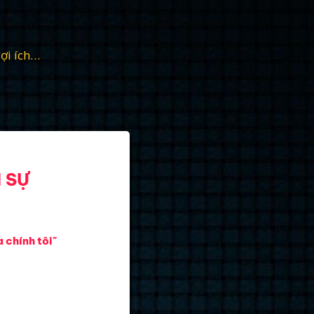
lợi ích…
N SỰ
 chính tôi"