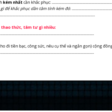
h
kém nhất
cần khắc phục: ..................................................................................
gì để khắc phục dần tâm tính kém đó
: .....................................................
...........................................................................................................................
, thao thức, tâm tư gì nhiều:
..............................................................................................................................
ho đi tiền bạc, công sức, nêu cụ thể và ngắn gọn) cộng đồng là:..........
..............................................................................................................................