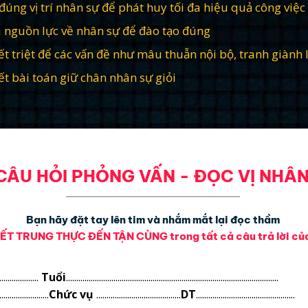
đúng vị trí nhân sự để phát huy tối đa hiệu quả công việc
 nguồn lực về nhân sự để đào tạo đúng
ết triệt để các vấn đề như mâu thuẫn nội bộ, tranh giành 
ết bài toán giữ chân nhân sự giỏi
CÂU HỎI PHỎNG VẤN - ĐỌC VỊ NHÂ
Bạn hãy đặt tay lên tim và nhắm mắt lại đọc thầm
ẾT TRUNG THỰC ĐẾN TẬN CÙNG trong tất cả câu trả lời của
...................
Tuổi
.......................................................................................................
........................
Chức vụ
.........................................
DT
................................................