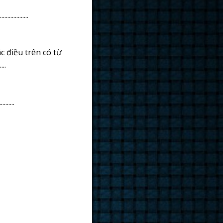
.............
ác điều trên có từ
...
.......