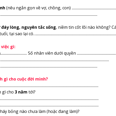
ình
(nêu ngắn gọn về vợ, chồng, con) ...............................................................
..............................................................................................................................
ừ đáy lòng, nguyên tắc sống
, niềm tin cốt lõi nào không? C
có…........................................................................................................
 việc gì:
................... Số nhân viên dưới quyền .....................................................
................................................................................................................................
..............................................................................................................................
ch gì cho cuộc đời mình?
...........................................................................................................................
 gì cho
3 năm
tới?
...........................................................................................................................
...........................................................................................................................
háy bỏng nào chưa làm (hoặc đang làm)?