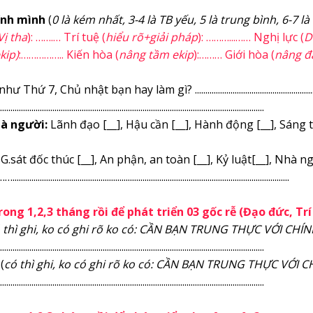
ính mình
(
0 là kém nhất, 3-4 là TB yếu, 5 là trung bình, 6-7 là 
Vị tha
): …….… Trí tuệ (
hiểu rõ+giải pháp
): ………...…… Nghị lực (
D
kip)
:…………….. Kiến hòa (
nâng tầm ekip
):……… Giới hòa (
nâng đ
hư Thứ 7, Chủ nhật bạn hay làm gì? ..............................................................
..............................................................................................................................
là người:
Lãnh đạo [__], Hậu cần [__], Hành động [__], Sáng tạ
G.sát đốc thúc [__], An phận, an toàn [__], Kỷ luật[__], Nhà n
.............................................................................................................
rong 1,2,3 tháng rồi để phát triển 03 gốc rễ (Đạo đức, Trí
 thì ghi, ko có ghi rõ ko có: CẦN BẠN TRUNG THỰC VỚI CHÍ
..............................................................................................................................
(
có thì ghi, ko có ghi rõ ko có: CẦN BẠN TRUNG THỰC VỚI 
..............................................................................................................................