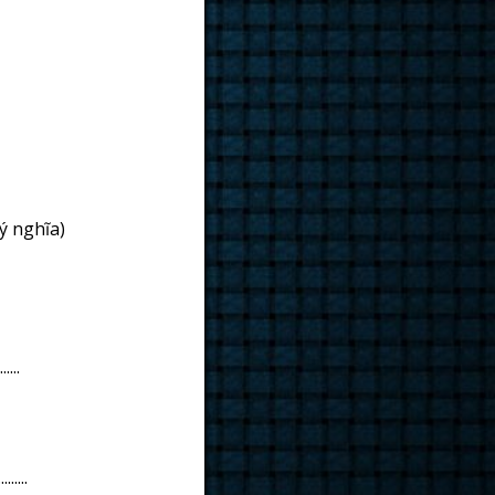
 ý nghĩa)
.....
.........