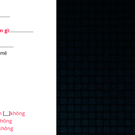
...........
m gì
:..........................
............
 mẽ
n
[__]
không
không
không