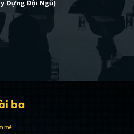
Xây Dựng Đội Ngũ)
ài ba
am mê