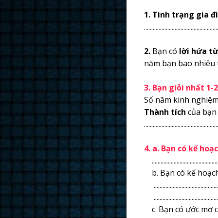
1. Tình trạng gia đ
..................................................
2.
Bạn có
lời hứa t
năm bạn bao nhiêu tuổi, tại sao lại 
3. Bạn giỏi nhất 1-2
Số năm kinh nghiệm...............
Thành tích
của bạn ............
..................................................
4. a. Bạn có kế hoạ
.................................................
b. Bạn có kế hoạch
................................................
................................................
c. Bạn có ước mơ c