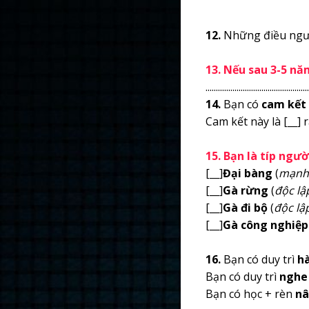
12.
Những điều ngư
13. Nếu sau 3-5 nă
..................................................
14.
Bạn có
cam kết 
Cam kết này là [__]
15. Bạn là típ ngườ
[__]
Đại bàng
(
mạnh 
[__]
Gà rừng
(
độc lậ
[__]
Gà đi bộ
(
độc lậ
[__]
Gà công nghiệp
16.
Bạn có duy trì
hà
Bạn có duy trì
nghe
Bạn có học + rèn
nâ