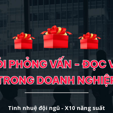
I PHỎNG VẤN - ĐỌC 
I PHỎNG VẤN - ĐỌC 
TRONG DOANH NGHIỆ
TRONG DOANH NGHIỆ
Tinh nhuệ đội ngũ - X10 năng suất