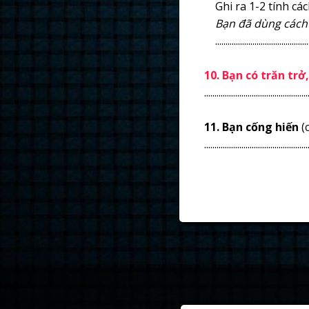
Ghi ra 1-2 tính các
Bạn đã dùng cách 
.................................................
10. Bạn có trăn trở
..................................................
11. Bạn cống hiến
(c
..................................................