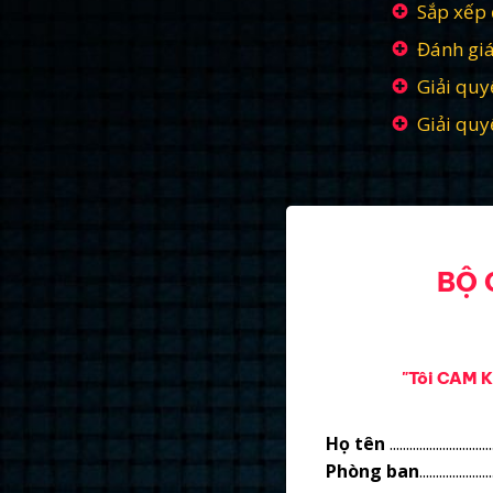
Sắp xếp 
Đánh giá
Giải quy
Giải quy
BỘ 
"Tôi CAM K
Họ tên
...............................
Phòng ban
......................