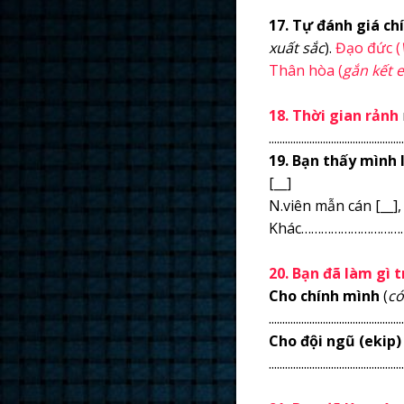
17. Tự đánh giá ch
xuất sắc
).
Đạo đức (
Thân hòa (
gắn kết e
18. Thời gian rảnh
n
..................................................
19. Bạn thấy mình 
[__]
N.viên mẫn cán [__], 
Khác……………………………….......................
20. Bạn đã làm gì t
Cho chính mình
(
có
..................................................
Cho đội ngũ (ekip)
..................................................