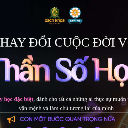
HAY ĐỔI CUỘC ĐỜI V
ày
họ
c đ
ặc biệ
t
, dành cho tất cả những ai thực sự muốn 
vận mệnh và làm chủ tương lai của mình
CÒN MỘT BƯỚC QUAN TRỌNG NỮA