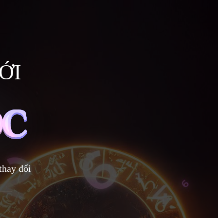
ỚI
thay đổi