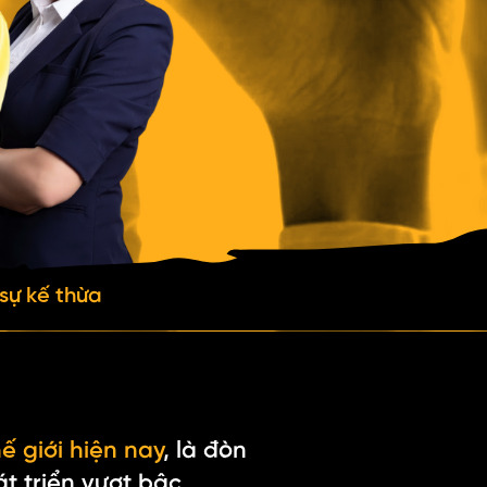
sự kế thừa
ế giới hiện nay
, là đòn
t triển vượt bậc