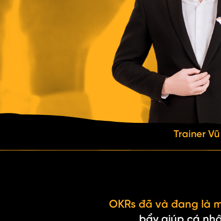
Trainer V
OKRs đã và đang là mộ
bẩy giúp cá nhâ