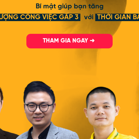
Bí mật giúp bạn tăng
ƯỢNG CÔNG VIỆC GẤP 3
với
THỜI GIAN B
THAM GIA NGAY ➜