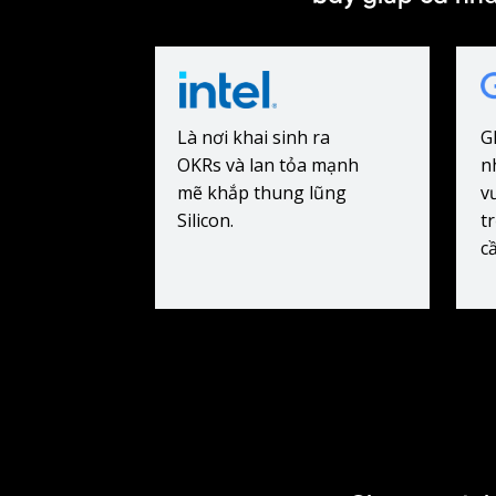
Là nơi khai sinh ra
G
OKRs và lan tỏa mạnh
n
mẽ khắp thung lũng
v
Silicon.
t
c