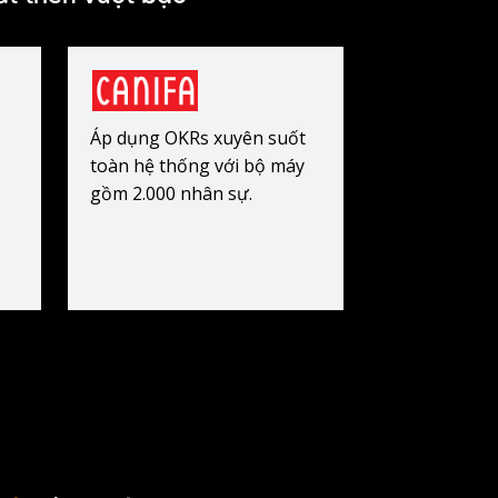
Áp dụng OKRs xuyên suốt
toàn hệ thống với bộ máy
gồm 2.000 nhân sự.