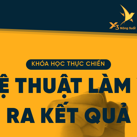
KHÓA HỌC THỰC CHIẾN
Ệ THUẬT LÀM 
RA KẾT QUẢ