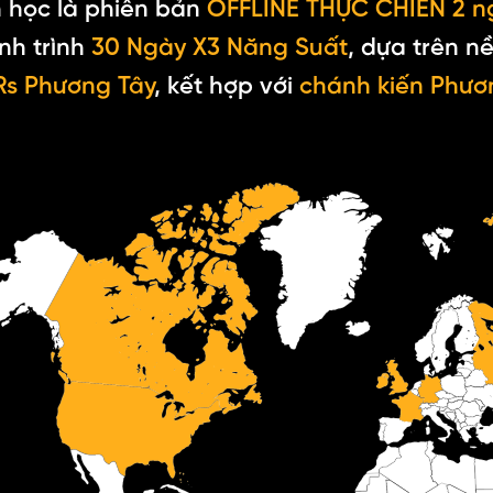
 học là phiên bản
OFFLINE THỰC CHIẾN 2 n
nh trình
30 Ngày X3 Năng Suất
, dựa trên n
s Phương Tây
, kết hợp với
chánh kiến Phư