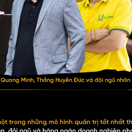
ũ Quang Minh, Thắng Huyền Đức và đội ngũ nhân 
t trong những mô hình quản trị tốt nhất th
n, đội ngũ và hàng ngàn doanh nghiệp phá