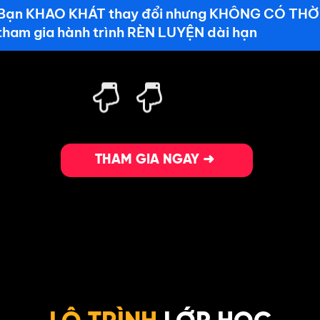
Bạn
KHAO KHÁT
thay đổi nhưng
KHÔNG CÓ THỜI
tham gia hành trình
RÈN LUYỆN
dài hạn
THAM GIA NGAY ➜