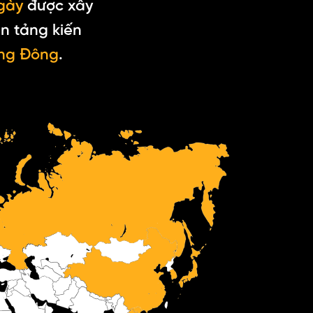
gày
được xây
ền tảng kiến
ơng Đông
.