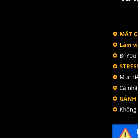
MẤT C
Làm v
Bị You
STRESS
Mục ti
Cá nhâ
GÁNH
Không