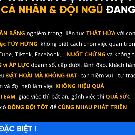
CÁ NHÂN & ĐỘI NGŨ
ĐANG
ÂN BẰNG
nghiêm trọng, liên tục
THẤT HỨA
với con
iệc TÙY HỨNG
, không biết cách chọn việc quan trọ
Tube, Tiktok, Facebook,...
NUỐT CHỬNG
và không t
 vì ÁP LỰC
doanh số, cấp dưới, lãnh đạo, khách hàng,
êu
ĐẶT HOÀI MÀ KHÔNG ĐẠT
, cạn niềm vui - tự trá
n và đội ngũ làm việc
KHÔNG HIỆU QUẢ
 TEAM
, giao việc thì bất an, gánh việc thì
QUÁ SỨC
 có
ĐỒNG ĐỘI TỐT
để
CÙNG NHAU PHÁT TRIỂN
ĐẶC BIỆT !