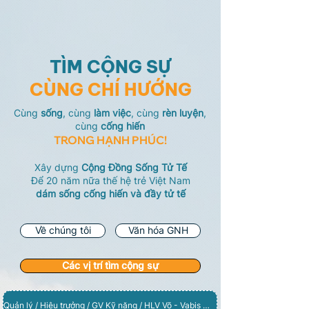
TÌM CỘNG SỰ
CÙNG CHÍ HƯỚNG
Cùng
sống
, cùng
làm việc
, cùng
rèn luyện
,
cùng
cống hiến
TRONG HẠNH PHÚC!
Xây dựng
Cộng Đồng Sống Tử Tế
Để 20 năm nữa thế hệ trẻ Việt Nam
dám sống cống hiến và đầy tử tế
Về chúng tôi
Văn hóa GNH
Các vị trí tìm cộng sự
Quản lý / Hiệu trưởng / GV Kỹ năng / HLV Võ - Vabis Vũng Tàu