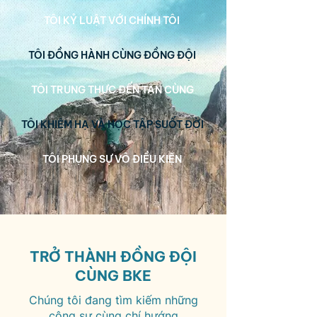
TÔI KỶ LUẬT VỚI CHÍNH TÔI
TÔI ĐỒNG HÀNH CÙNG ĐỒNG ĐỘI
TÔI TRUNG THỰC ĐẾN TẬN CÙNG
TÔI KHIÊM HẠ VÀ HỌC TẬP SUỐT ĐỜI
TÔI PHỤNG SỰ VÔ ĐIỀU KIỆN
TRỞ THÀNH ĐỒNG ĐỘI
CÙNG BKE
Chúng tôi đang tìm kiếm những
cộng sự cùng chí hướng