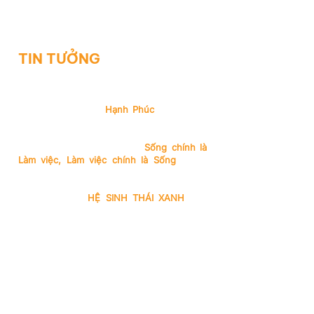
ĐIỀU CHÚNG TÔI
TIN TƯỞNG
Chào bạn,
Chúng tôi tin rằng
Hạnh Phúc
đến từ thế
giới bên trong và hòa hợp với thế giới bên
ngoài. Chúng tôi không tách biệt 2 khái
niệm “Sống” và “Làm việc”.
Sống chính là
Làm việc, Làm việc chính là Sống
.
Hạnh
phúc là mỗi ngày được làm việc tốt.
Tạo dựng một
HỆ SINH THÁI XANH
tràn
đầy sinh khí là điều mà chúng tôi hướng
đến mỗi ngày. Đó là nơi các bạn được tự
do khám phá những khía cạnh khác của
bản thân mà chính các bạn đã bỏ quên
hoặc thường phải kìm nén.
Công việc sẽ trở thành phương tiện để
giúp các bạn nhận diện những khả năng
tiềm ẩn của mình và thực hiện lý tưởng