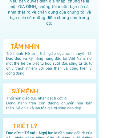
Nếu bạn quyết định gia nhập, chúng ta là
một GIA ĐÌNH, chúng tôi muốn bạn có cái
nhìn thật rõ về chân dung của chúng tôi và
bạn chia sẻ những điểm chung nào trong
đó:
TẦM NHÌN
Trở thành Hệ sinh thái giáo dục xanh truyền tải
Đạo đức và Kỹ năng hàng đầu tại Việt Nam, nơi
một thế hệ trẻ biết tự học suốt đời, sống tử tế, tự
chịu trách nhiệm với bản thân và cống hiến vì
cộng đồng.
SỨ MỆNH
Thổi hồn giáo dục nhân cách cốt lõi.
Đồng hành trên con đường chuyển hóa bản
thân.
Sẻ chia và lan tỏa giá trị sống cao đẹp.
TRIẾT LÝ
Đạo đức – Trí tuệ - Nghị lực là n
ền tảng gốc rễ của
cây nhân cách sống. Gốc rễ được nuôi dưỡng