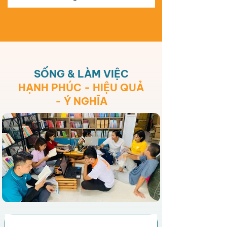
SỐNG & LÀM VIỆC
HẠNH PHÚC - HIỆU QUẢ
- Ý NGHĨA