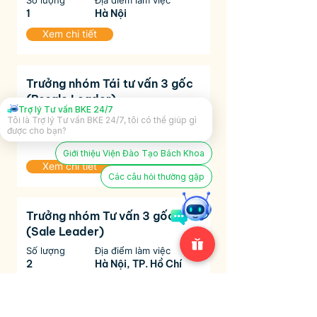
Số lượng
Địa điểm làm việc
1
Hà Nội
Xem chi tiết
Trưởng nhóm Tái tư vấn 3 gốc
(Resale Leader)
Trợ lý Tư vấn BKE 24/7
Số lượng
Địa điểm làm việc
Xin chào!
2
Hà Nội, TP. Hồ Chí
Minh
Giới thiệu Viện Đào Tạo Bách Khoa
Xem chi tiết
Các câu hỏi thường gặp
Trưởng nhóm Tư vấn 3 gốc
(Sale Leader)
Số lượng
Địa điểm làm việc
2
Hà Nội, TP. Hồ Chí
Minh
Xem chi tiết