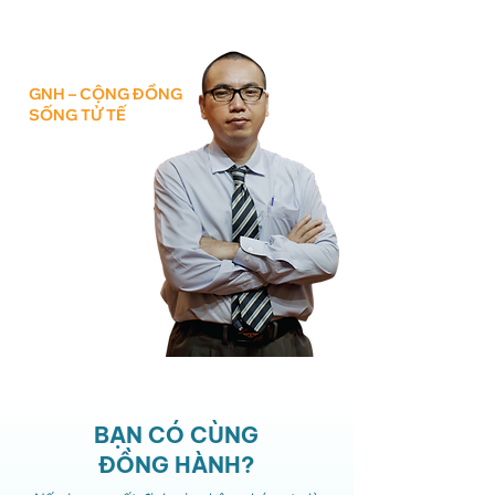
sống cao đẹp. Bạn được trọn vẹn với chính
mình và trọn vẹn kết nối với xung quanh.​
GNH – CỘNG ĐỒNG
SỐNG TỬ TẾ
BẠN CÓ CÙNG
ĐỒNG HÀNH?