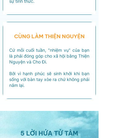
sự tỉnh thức.
CÙNG LÀM THIỆN NGUYỆN
Cứ mỗi cuối tuần, "nhiệm vụ" của bạn
là phải đóng góp cho xã hội bằng Thiện
Nguyện và Cho Đi.
Bởi vì hạnh phúc sẽ sinh khởi khi bạn
sống với bàn tay xòe ra chứ không phải
nắm lại.
5 LỜI HỨA TỪ TÂM