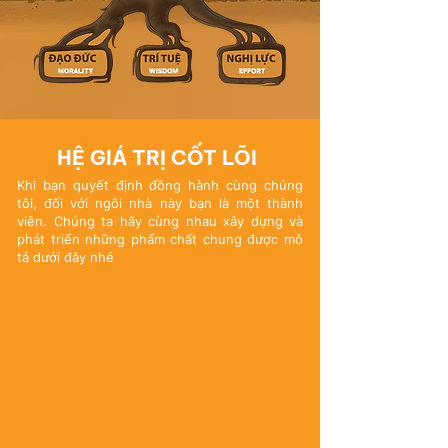
HỆ GIÁ TRỊ CỐT LÕI
Khi bạn quyết định đồng hành cùng chúng
tôi, đối với ngôi nhà này bạn là một thành
viên. Chúng ta hãy cùng nhau xây dựng và
phát triển những phẩm chất chung được mô
tả dưới đây nhé