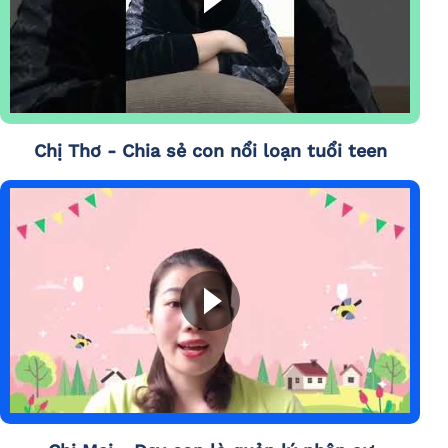
Chị Thơ - Chia sẻ con nổi loạn tuổi teen