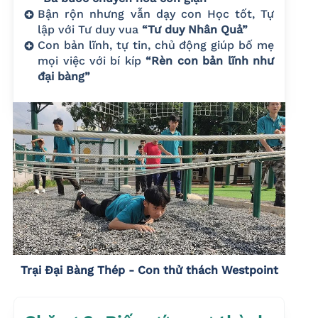
Bận rộn nhưng vẫn dạy con Học tốt, Tự
lập với Tư duy vua
“Tư duy Nhân Quả”
Con bản lĩnh, tự tin, chủ động giúp bố mẹ
mọi việc với bí kíp
“Rèn con bản lĩnh như
đại bàng”
Trại Đại Bàng Thép - Con thử thách Westpoint