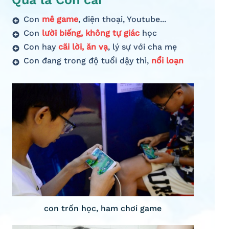
Con
mê game
, điện thoại, Youtube...
Con
lười biếng, không tự giác
học
Con hay
cãi lời, ăn vạ
, lý sự với cha mẹ
Con đang trong độ tuổi dậy thì,
nổi loạn
con trốn học, ham chơi game