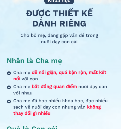
Khóa học
ĐƯỢC THIẾT KẾ
DÀNH RIÊNG
Cho bố mẹ, đang gặp vấn đề trong
nuôi dạy con cái
Nhân là Cha mẹ
Cha mẹ
dễ nổi giận, quá bận rộn, mất kết
nối
với con
Cha mẹ
bất đồng quan điểm
nuôi dạy con
với nhau
Cha mẹ đã học nhiều khóa học, đọc nhiều
sách về nuôi dạy con nhưng vẫn
không
thay đổi gì nhiều
Quả là Con cái