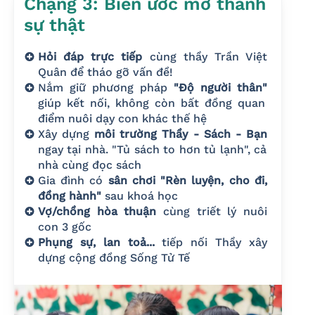
Chặng 3: Biến ước mơ thành
sự thật
Hỏi đáp trực tiếp
cùng thầy Trần Việt
Quân để tháo gỡ vấn đề!
Nắm giữ phương pháp
"Độ người thân"
giúp kết nối, không còn bất đồng quan
điểm nuôi dạy con khác thế hệ
Xây dựng
môi trường Thầy - Sách - Bạn
ngay tại nhà. "Tủ sách to hơn tủ lạnh", cả
nhà cùng đọc sách
Gia đình có
sân chơi "Rèn luyện, cho đi,
đồng hành"
sau khoá học
Vợ/chồng hòa thuận
cùng triết lý nuôi
con 3 gốc
Phụng sự, lan toả...
tiếp nối Thầy xây
dựng cộng đồng Sống Tử Tế