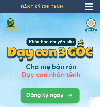
ĐĂNG KÝ GHI DANH
Khóa học chuyên sâu
Cha mẹ bận rộn
Dạy con nhàn tênh
Đăng ký ngay ➜