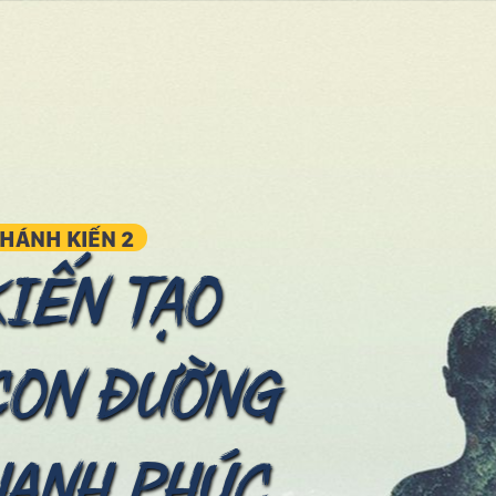
HÁNH KIẾN 2
KIẾN TẠO
CON ĐƯỜNG
HẠNH PHÚC