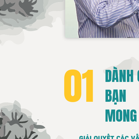
01
DÀNH 
BẠN
MONG
GIẢI QUYẾT CÁC VẤ