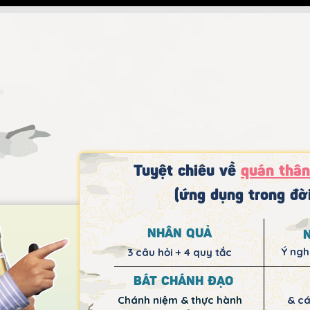
Tuyệt chiêu về
quán thâ
(ứng dụng trong đờ
NHÂN QUẢ
Ý ngh
3 câu hỏi + 4 quy tắc
BÁT CHÁNH ĐẠO
& cá
Chánh niệm & thực hành