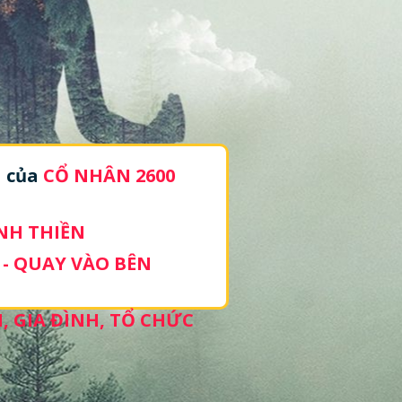
H
của
CỔ NHÂN 2600
ÀNH THIỀN
 - QUAY VÀO BÊN
, GIA ĐÌNH, TỔ CHỨC