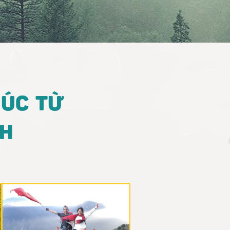
HÚC TỪ
NH