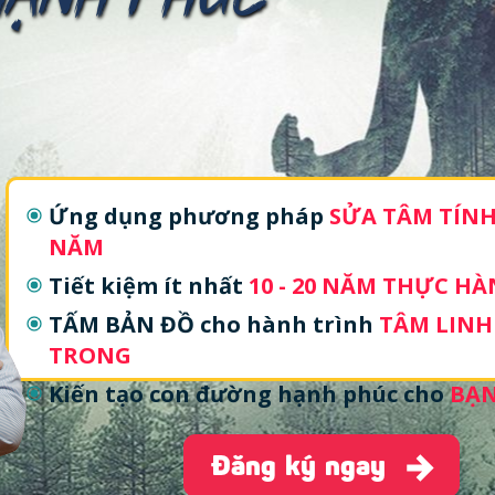
Ứng dụng phương pháp
SỬA TÂM TÍN
NĂM
Tiết kiệm ít nhất
10 - 20 NĂM THỰC H
TẤM BẢN ĐỒ cho hành trình
TÂM LINH
TRONG
Kiến tạo con đường hạnh phúc cho
BẠN
Đăng ký ngay