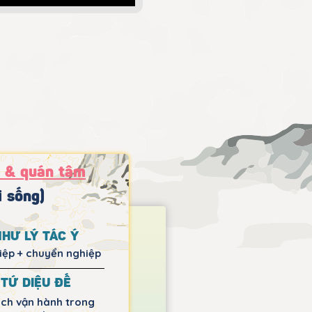
n & quán tâm
i sống)
NHƯ LÝ TÁC Ý
iệp + chuyển nghiệp
TỨ DIỆU ĐẾ
ch vận hành trong