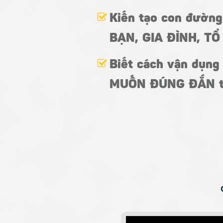
Kiến tạo con đường
BẠN, GIA ĐÌNH, T
Biết cách vận dụng
MUỐN ĐÚNG ĐẮN t