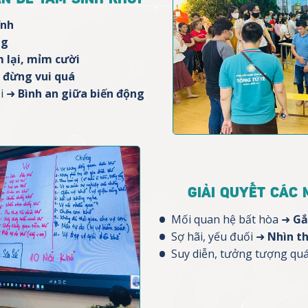
ĩnh
ng
 lại, mỉm cười
, đừng vui quá
ối ➜
Bình an giữa biến động
GIẢI QUYẾT CÁC
Mối quan hệ bất hòa ➜
Gắ
Sợ hãi, yếu đuối ➜
Nhìn th
Suy diễn, tưởng tượng qu