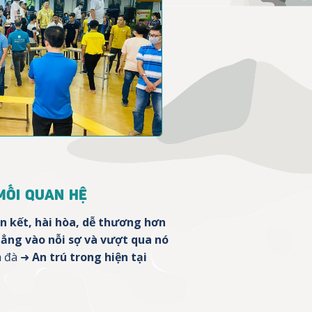
 MỐI QUAN HỆ
n kết, hài hòa, dễ thương hơn
ẳng vào nỗi sợ và vượt qua nó
á đà ➜
An trú trong hiện tại