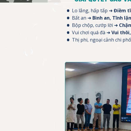
Lo lắng, hấp tấp ➜
Điềm t
Bất an ➜
Bình an, Tĩnh lặ
Bộp chộp, cướp lời ➜
Chậm
Vui chơi quá đà ➜
Vui thôi
Thị phi, ngoại cảnh chi ph