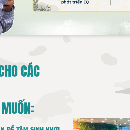
phát triển EQ
CHO CÁC
 MUỐN:
N ĐỀ TÂM SINH KHỞI