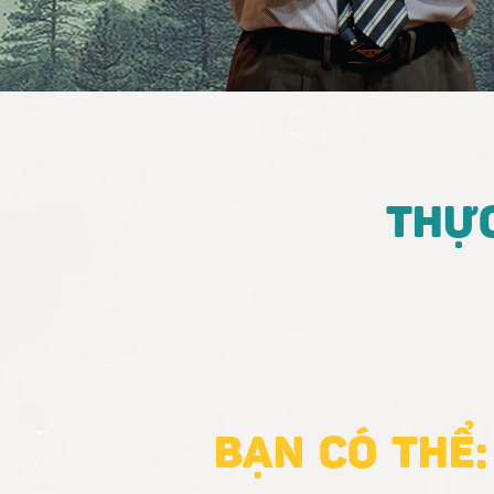
THỰ
BẠN CÓ THỂ: