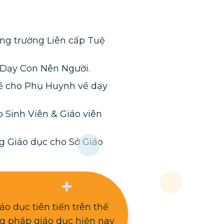
ống trường Liên cấp Tuệ
 Dạy Con Nên Người.
ề cho Phụ Huynh về dạy
o Sinh Viên & Giáo viên
ong Giáo dục cho Sở Giáo
 dục tiên tiến trên thế
ng pháp giáo dục hiện nay