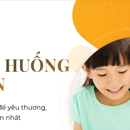
H HUỐNG
N
để yêu thương,
n nhất