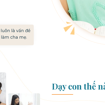
luôn là vấn đề
c làm cha mẹ.
Dạy con thế n