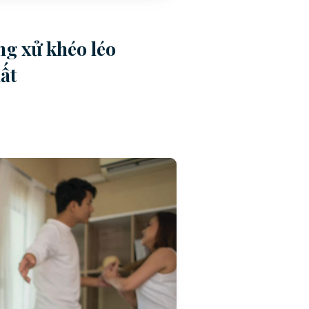
ng xử khéo léo
ất