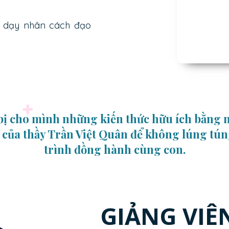
ủa dạy nhân cách đạo
bị cho mình những kiến thức hữu ích bằng
sẻ của thầy Trần Việt Quân để không lúng tú
trình đồng hành cùng con.
GIẢNG VIÊ
GIẢNG VI