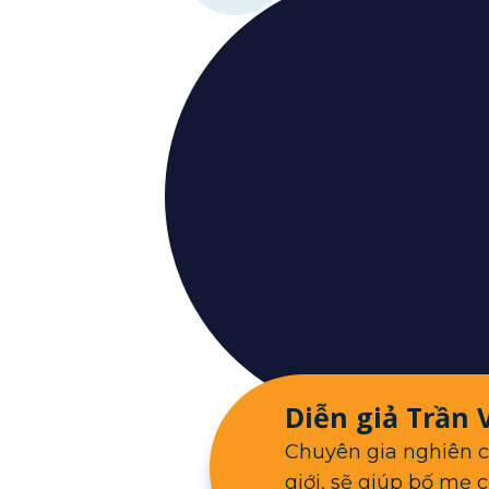
Diễn giả Trần 
Chuyên gia nghiên c
giới, sẽ giúp bố mẹ