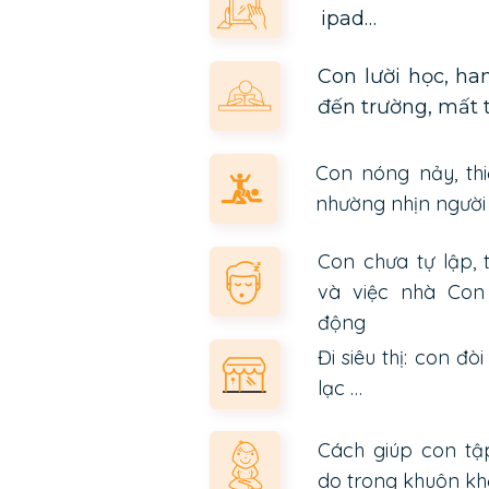
ipad…
Con lười học, ha
đến trường, mất 
Con nóng nảy, thi
nhường nhịn người
Con chưa tự lập, 
và việc nhà Con 
động
Đi siêu thị: con đ
lạc …
Cách giúp con tập
do trong khuôn kh