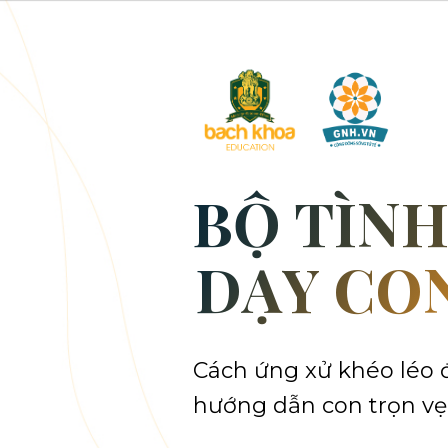
BỘ TÌN
DẠY CO
Cách ứng xử khéo léo 
hướng dẫn con trọn vẹ