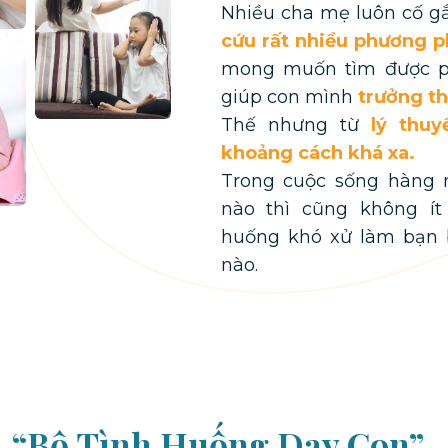
Nhiều cha mẹ luôn cố g
cứu rất nhiều phương 
mong muốn tìm được ph
giúp con mình
trưởng th
Thế nhưng từ
lý thuy
khoảng cách khá xa.
Trong cuộc sống hàng n
nào thì cũng không ít
huống khó xử làm bạn bố
nào.
“Bộ Tình Huống Dạy Con”