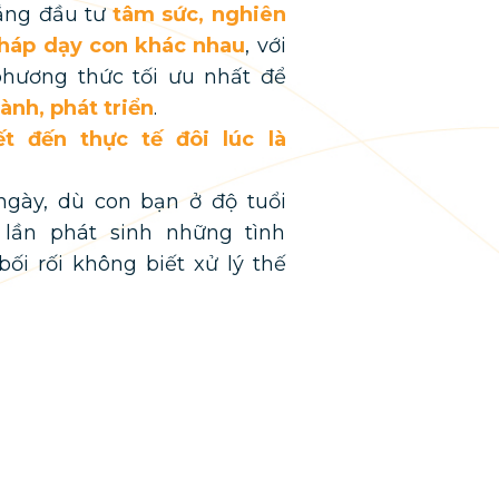
ắng đầu tư
tâm sức, nghiên
pháp dạy con khác nhau
, với
ương thức tối ưu nhất để
ành, phát triển
.
ết đến thực tế đôi lúc là
gày, dù con bạn ở độ tuổi
 lần phát sinh những tình
i rối không biết xử lý thế