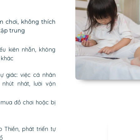
m chơi, không thích
tập trung
ếu kiên nhẫn, không
 khác
tự giác: việc cá nhân
nhút nhát, lười vận
òi mua đồ chơi hoặc bị
 Thiền, phát triển tự
ổ