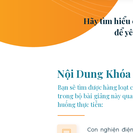
Hãy tìm hiểu 
để y
Nội Dung Khóa
Bạn sẽ tìm được hàng loạt c
trong bộ bài giảng này qua 
huống thực tiễn:
Con nghiện điện t