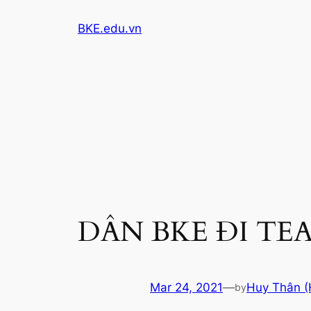
Skip
BKE.edu.vn
to
content
DÂN BKE ĐI TE
Mar 24, 2021
—
Huy Thân (
by