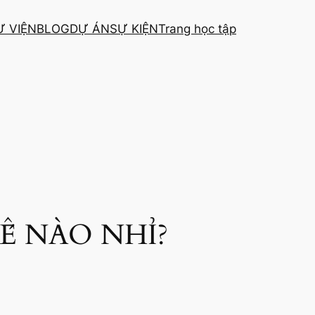
Ư VIỆN
BLOG
DỰ ÁN
SỰ KIỆN
Trang học tập
Ế NÀO NHỈ?