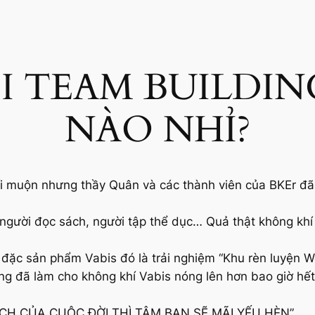
I TEAM BUILDI
NÀO NHỈ?
ối muộn nhưng thầy Quân và các thành viên của BKEr đã
người đọc sách, người tập thể dục… Quả thật không khí 
đặc sản phẩm Vabis đó là trải nghiệm “Khu rèn luyện W
g đã làm cho không khí Vabis nóng lên hơn bao giờ hết.
H CỦA CUỘC ĐỜI THÌ TÂM BẠN SẼ MÃI YẾU HÈN”