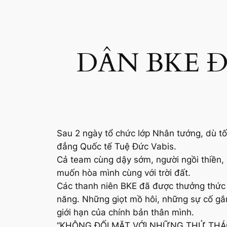
DÂN BKE Đ
Sau 2 ngày tổ chức lớp Nhân tướng, dù t
đẳng Quốc tế Tuệ Đức Vabis.
Cả team cùng dậy sớm, người ngồi thiền, 
muốn hòa mình cùng với trời đất.
Các thanh niên BKE đã được thưởng thức 
năng. Những giọt mồ hôi, những sự cố gắn
giới hạn của chính bản thân mình.
“KHÔNG ĐỐI MẶT VỚI NHỮNG THỬ THÁC