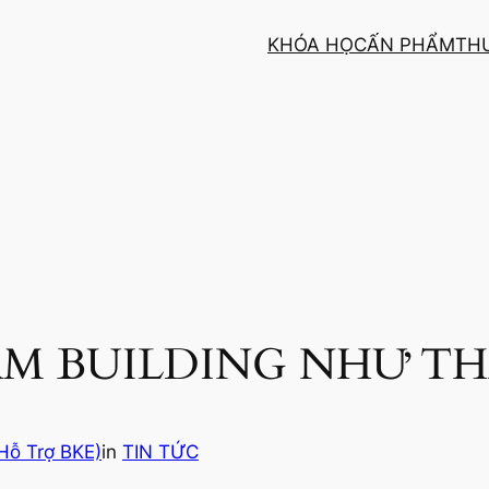
KHÓA HỌC
ẤN PHẨM
TH
AM BUILDING NHƯ TH
Hỗ Trợ BKE)
in
TIN TỨC