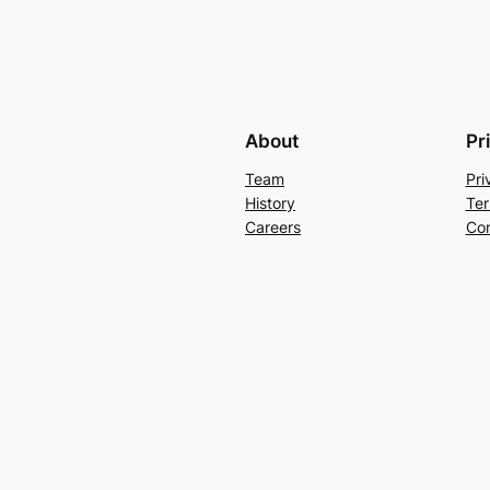
About
Pr
Team
Pri
History
Ter
Careers
Con