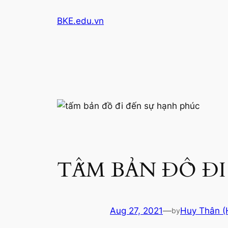
Skip
BKE.edu.vn
to
content
TẤM BẢN ĐỒ ĐI
Aug 27, 2021
—
Huy Thân (
by