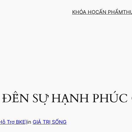
KHÓA HỌC
ẤN PHẨM
TH
 ĐẾN SỰ HẠNH PHÚC 
Hỗ Trợ BKE)
in
GIÁ TRỊ SỐNG