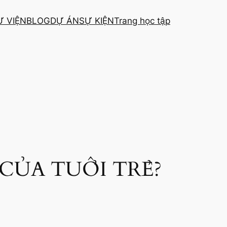
Ư VIỆN
BLOG
DỰ ÁN
SỰ KIỆN
Trang học tập
CỦA TUỔI TRẺ?