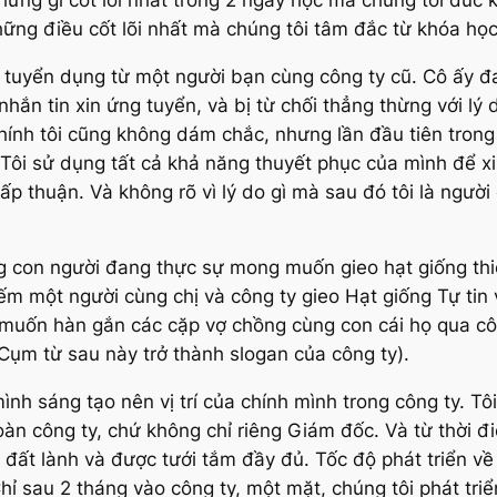
ững điều cốt lõi nhất mà chúng tôi tâm đắc từ khóa học
 tuyển dụng từ một người bạn cùng công ty cũ. Cô ấy đ
ắn tin xin ứng tuyển, và bị từ chối thẳng thừng với lý d
chính tôi cũng không dám chắc, nhưng lần đầu tiên tron
ày. Tôi sử dụng tất cả khả năng thuyết phục của mình để
 thuận. Và không rõ vì lý do gì mà sau đó tôi là người
g con người đang thực sự mong muốn gieo hạt giống thi
iếm một người cùng chị và công ty gieo Hạt giống Tự ti
 muốn hàn gắn các cặp vợ chồng cùng con cái họ qua cô
Cụm từ sau này trở thành slogan của công ty).
ình sáng tạo nên vị trí của chính mình trong công ty. Tô
àn công ty, chứ không chỉ riêng Giám đốc. Và từ thời đi
ất lành và được tưới tắm đầy đủ. Tốc độ phát triển về 
hỉ sau 2 tháng vào công ty, một mặt, chúng tôi phát triể