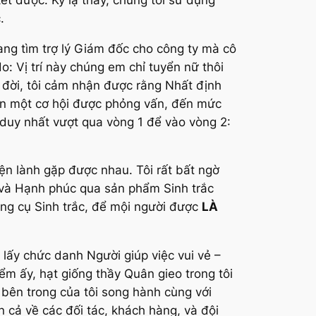
.
ang tìm trợ lý Giám đốc cho công ty mà cô
o: Vị trí này chúng em chỉ tuyển nữ thôi
g đời, tôi cảm nhận được rằng Nhất định
 xin một cơ hội được phỏng vấn, đến mức
 duy nhất vượt qua vòng 1 để vào vòng 2:
ện lành gặp được nhau. Tôi rất bất ngờ
n và Hạnh phúc qua sản phẩm Sinh trắc
ng cụ Sinh trắc, để mội người được
LÀ
i lấy chức danh Người giúp việc vui vẻ –
ểm ấy, hạt giống thầy Quân gieo trong tôi
bên trong của tôi song hành cùng với
n cả về các đối tác, khách hàng, và đội