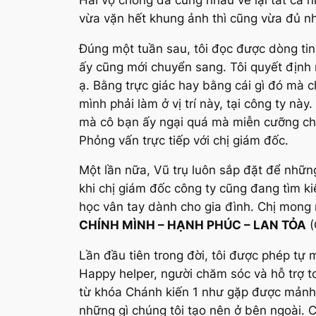
vừa vặn hết khung ảnh thì cũng vừa đủ nh
Đúng một tuần sau, tôi đọc được dòng tin
ấy cũng mới chuyển sang. Tôi quyết định nh
ạ. Bằng trực giác hay bằng cái gì đó mà 
mình phải làm ở vị trí này, tại công ty n
mà cô bạn ấy ngại quá mà miễn cưỡng chấp
Phỏng vấn trực tiếp với chị giám đốc.
Một lần nữa, Vũ trụ luôn sắp đặt để nhữn
khi chị giám đốc công ty cũng đang tìm k
học vân tay dành cho gia đình. Chị mong
CHÍNH MÌNH – HẠNH PHÚC – LAN TỎA
(
Lần đầu tiên trong đời, tôi được phép tự m
Happy helper, người chăm sóc và hỗ trợ to
từ khóa Chánh kiến 1 như gặp được mảnh đ
những gì chúng tôi tạo nên ở bên ngoài. C