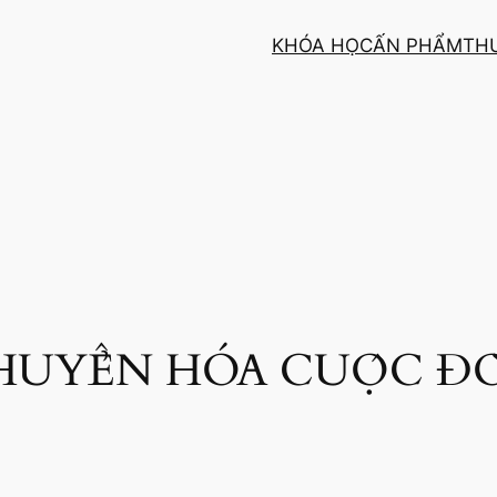
KHÓA HỌC
ẤN PHẨM
TH
UYỂN HÓA CUỘC ĐỜI