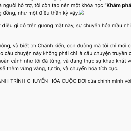
à người hỗ trợ, tôi còn tạo nên một khóa học
“Khám phá
ng đồng, như một điều thần kỳ vậy.
điều gì đó trên gương mặt này, sự chuyển hóa mầu nhi
ường, và biết ơn Chánh kiến, con đường mà tôi chỉ mới
ho câu chuyện này không phải chỉ là câu chuyện truyền 
oàn cảnh như tôi đã từng, và đang thực sự khao khát v
sẽ thêm vững vàng, tự tin, và chuyển hóa tích cực.
HÀNH TRÌNH CHUYỂN HÓA CUỘC ĐỜI của chính mình với 