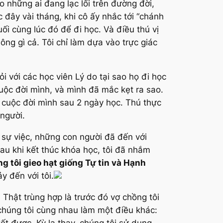
 những ai đang lạc lối trên đường đời,
c đây vài tháng, khi cô ấy nhắc tới “chánh
uối cùng lúc đó để đi học. Và điều thú vị
ông gì cả. Tôi chỉ làm dựa vào trực giác
i với các học viên Lý do tại sao họ đi học
cuộc đời mình, và mình đã mắc kẹt ra sao.
 cuộc đời mình sau 2 ngày học. Thú thực
 người.
 sự việc, những con người đã đến với
au khi kết thúc khóa học, tôi đã nhắm
 tôi gieo hạt giống Tự tin và Hạnh
y đến với tôi.
 Thật trùng hợp là trước đó vợ chồng tôi
chúng tôi cùng nhau làm một điều khác:
ết được. Kỳ lạ thay, chúng tôi sử dụng