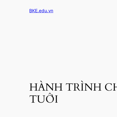
Skip
BKE.edu.vn
to
content
HÀNH TRÌNH CH
TUỔI