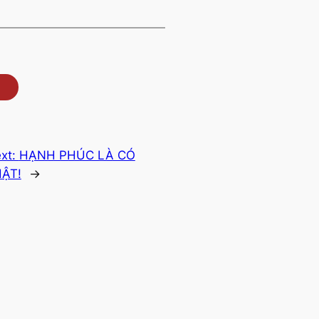
xt:
HẠNH PHÚC LÀ CÓ
ẬT!
→