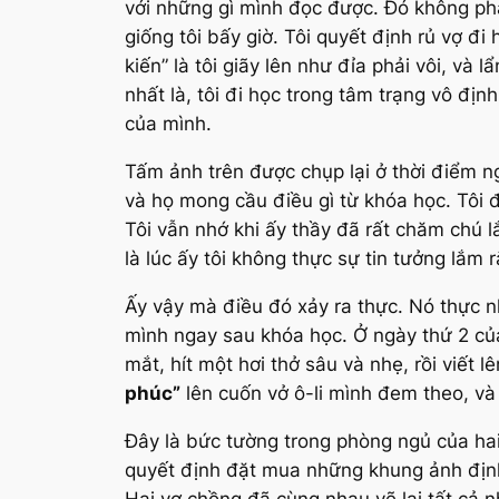
với những gì mình đọc được. Đó không phả
giống tôi bấy giờ. Tôi quyết định rủ vợ đi
kiến” là tôi giãy lên như đỉa phải vôi, và
nhất là, tôi đi học trong tâm trạng vô đị
của mình.
Tấm ảnh trên được chụp lại ở thời điểm ng
và họ mong cầu điều gì từ khóa học. Tôi đ
Tôi vẫn nhớ khi ấy thầy đã rất chăm chú 
là lúc ấy tôi không thực sự tin tưởng lắm
Ấy vậy mà điều đó xảy ra thực. Nó thực n
mình ngay sau khóa học. Ở ngày thứ 2 của
mắt, hít một hơi thở sâu và nhẹ, rồi viết l
phúc”
lên cuốn vở ô-li mình đem theo, và g
Đây là bức tường trong phòng ngủ của hai 
quyết định đặt mua những khung ảnh định
Hai vợ chồng đã cùng nhau vẽ lại tất cả n