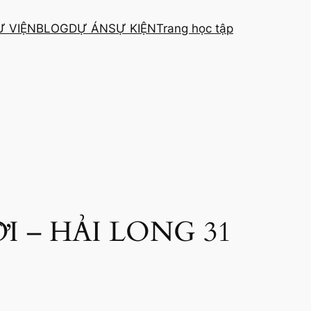
Ư VIỆN
BLOG
DỰ ÁN
SỰ KIỆN
Trang học tập
 – HẢI LONG 31