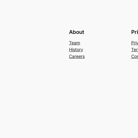
About
Pr
Team
Pri
History
Ter
Careers
Con