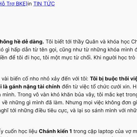
Hỗ Trợ BKE)
in
TIN TỨC
không hề dễ dàng.
Tôi biết tới thầy Quân và khóa học C
có gì hấp dẫn từ tên gọi, cũng như từ những khóa mình 
tiền để tôi đi học, tôi một mực từ chối. Khi người học t
vài biến cố nho nhỏ xảy đến với tôi:
Tôi bị buộc thôi vi
i là gánh nặng tài chính
đến từ việc tổ chức cưới xin. H
ủa mình. Trong vô vàn khó khăn bủa vây, tôi mắc kẹt tro
ẫm về những gì mình đã làm. Nhưng mọi việc không đơn g
ỉ nghĩ tới những điều tiêu cực, và lại so sánh mình với 
ấy cuốn học liệu
Chánh kiến 1
trong cặp laptop của vợ mì