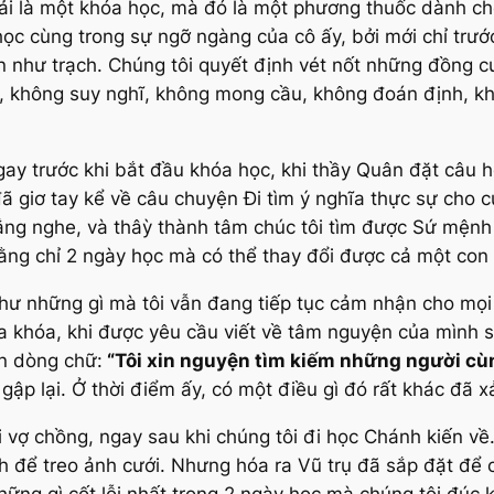
i là một khóa học, mà đó là một phương thuốc dành cho
 học cùng trong sự ngỡ ngàng của cô ấy, bởi mới chỉ trướ
 lẩn như trạch. Chúng tôi quyết định vét nốt những đồng c
nh, không suy nghĩ, không mong cầu, không đoán định, kh
ay trước khi bắt đầu khóa học, khi thầy Quân đặt câu hỏ
ã giơ tay kể về câu chuyện Đi tìm ý nghĩa thực sự cho 
lắng nghe, và thâỳ thành tâm chúc tôi tìm được Sứ mệnh
 rằng chỉ 2 ngày học mà có thể thay đổi được cả một con
hư những gì mà tôi vẫn đang tiếp tục cảm nhận cho mọi
 khóa, khi được yêu cầu viết về tâm nguyện của mình s
ên dòng chữ:
“Tôi xin nguyện tìm kiếm những người cùng
ập lại. Ở thời điểm ấy, có một điều gì đó rất khác đã xả
vợ chồng, ngay sau khi chúng tôi đi học Chánh kiến về.
 để treo ảnh cưới. Nhưng hóa ra Vũ trụ đã sắp đặt để 
hững gì cốt lỗi nhất trong 2 ngày học mà chúng tôi đúc k