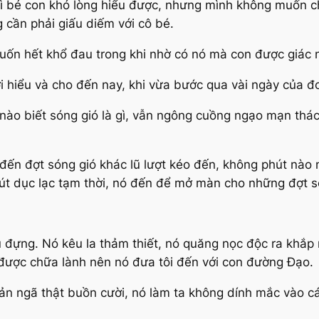
thì bé con khó lòng hiểu được, nhưng mình không muốn ch
 cần phải giấu diếm với cô bé.
muốn hết khổ đau trong khi nhờ có nó mà con được giác 
i hiểu và cho đến nay, khi vừa bước qua vài ngày của đoạ
h nào biết sóng gió là gì, vẫn ngông cuồng ngạo mạn th
đến đợt sóng gió khác lũ lượt kéo đến, không phút nào
phút dục lạc tạm thời, nó đến để mở màn cho những đợt 
u đựng. Nó kêu la thảm thiết, nó quăng nọc độc ra khắp n
 được chữa lành nên nó đưa tôi đến với con đường Đạo.
n ngã thật buồn cười, nó làm ta không dính mắc vào cá