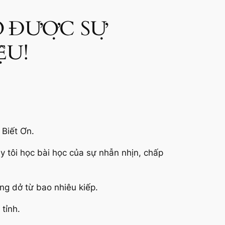
Ó ĐƯỢC SỰ
ỆU!
 Biết Ơn.
y tôi học bài học của sự nhẫn nhịn, chấp
ng dở từ bao nhiêu kiếp.
tỉnh.