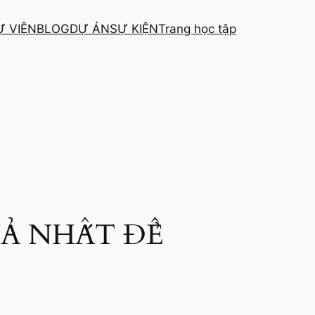
Ư VIỆN
BLOG
DỰ ÁN
SỰ KIỆN
Trang học tập
Ả NHẤT ĐỂ