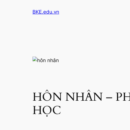
Skip
BKE.edu.vn
to
content
HÔN NHÂN – P
HỌC