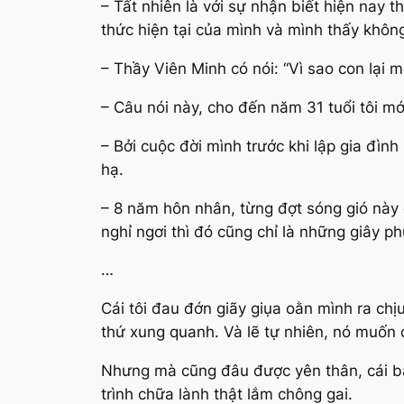
– Tất nhiên là với sự nhận biết hiện nay 
thức hiện tại của mình và mình thấy không
– Thầy Viên Minh có nói: “Vì sao con lại 
– Câu nói này, cho đến năm 31 tuổi tôi mớ
– Bởi cuộc đời mình trước khi lập gia đìn
hạ.
– 8 năm hôn nhân, từng đợt sóng gió này 
nghỉ ngơi thì đó cũng chỉ là những giây 
…
Cái tôi đau đớn giãy giụa oằn mình ra chị
thứ xung quanh. Và lẽ tự nhiên, nó muốn
Nhưng mà cũng đâu được yên thân, cái bả
trình chữa lành thật lắm chông gai.