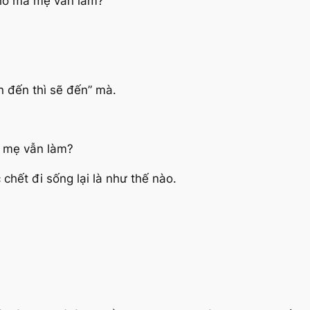
khổ mà mẹ vẫn làm?
n đến thì sẽ đến” mà.
à mẹ vẫn làm?
chết đi sống lại là như thế nào.