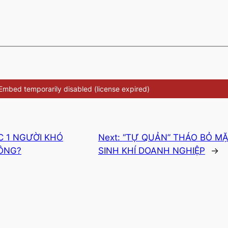
 1 NGƯỜI KHÓ
Next:
“TỰ QUẢN” THÁO BỎ MẶ
ÔNG?
SINH KHÍ DOANH NGHIỆP
→