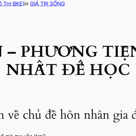
ỗ Trợ BKE)
in
GIÁ TRỊ SỐNG
– PHƯƠNG TIỆ
NHẤT ĐỂ HỌC
n về chủ đề hôn nhân gia 