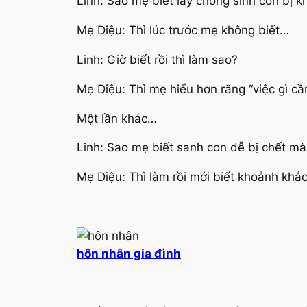
Linh: Sao mẹ biết lấy chồng sinh con bị 
Mẹ Diệu: Thì lúc trước mẹ không biết…
Linh: Giờ biết rồi thì làm sao?
Mẹ Diệu: Thì mẹ hiểu hơn rằng “việc gì cầ
Một lần khác…
Linh: Sao mẹ biết sanh con dễ bị chết m
Mẹ Diệu: Thì làm rồi mới biết khoảnh khắc 
hôn nhân gia đình