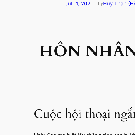
Jul 11, 2021
—
Huy Thân (H
by
HÔN NHÂN 
Cuộc hội thoại ngắ