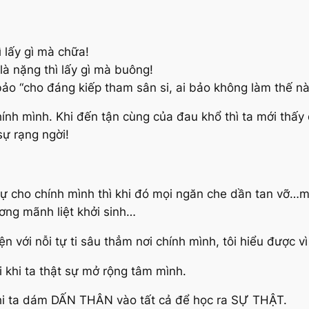
 lấy gì mà chữa!
à nặng thì lấy gì mà buông!
ảo “cho đáng kiếp tham sân si, ai bảo không làm thế này
chính mình. Khi đến tận cùng của đau khổ thì ta mới th
sự rạng ngời!
sự cho chính mình thì khi đó mọi ngăn che dần tan vỡ…m
ương mãnh liệt khởi sinh…
với nỗi tự ti sâu thẳm nơi chính mình, tôi hiểu được vì s
 khi ta thật sự mở rộng tâm mình.
khi ta dám DẤN THÂN vào tất cả để học ra SỰ THẬT.