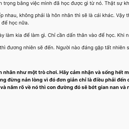
 trọng bằng việc mình đã học được gì từ nó. Thật sự k
ếp nhau, không phải là hôn nhân thì sẽ là cái khác. Vậy 
i để học nữa.
y làm kia để làm gì. Chỉ cần dấn thân vào để học. Khi nà
ần thì đương nhiên sẽ đến. Người nào đáng gặp tất nhiên 
n nhân như một trò chơi. Hãy cảm nhận và sống hết mì
cũng đừng nản lòng vì đó đơn giản chỉ là điều phải đến
c và nắm rõ về nó thì con đường đó sẽ bớt gian nan v