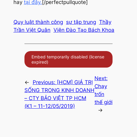
hay
tại đây.
[/perfectpullquote]
Quy luật thành công
sự tập trung
Thầy
Trần Việt Quân
Viện Đào Tạo Bách Khoa
Next:
←
Previous:
[HCM] GIÁ TRỊ
Chạy
SỐNG TRONG KINH DOANH
trốn
– CTY BẢO VIỆT TP HCM
thế giới
(K1 – 11-12/05/2019)
→