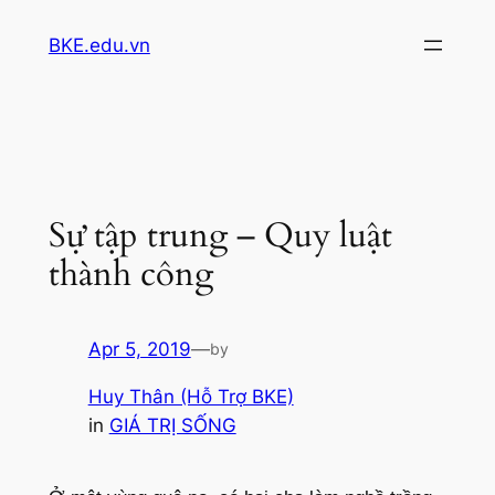
Skip
BKE.edu.vn
to
content
Sự tập trung – Quy luật
thành công
Apr 5, 2019
—
by
Huy Thân (Hỗ Trợ BKE)
in
GIÁ TRỊ SỐNG