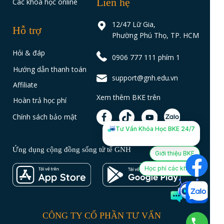
Liên hệ
Các khóa học online
12/47 Lữ Gia,
Hỗ trợ
Phường Phú Thọ, TP. HCM
Hỏi & đáp
0906 777 111 phím 1
Hướng dẫn thanh toán
support@gnh.edu.vn
Affiliate
Xem thêm BKE trên
Hoàn trả học phí
Chính sách bảo mật
Tư Vấn Khóa Học BKE 24/7
Tôi là Trợ lý Tư vấn khóa học
BKE 24/7, tôi có thể giúp gì
được cho bạn?
Ứng dụng cộng đồng sống tử tế GNH
Giới thiệu BKE
Học phí các khóa
CÔNG TY CỔ PHẦN TƯ VẤN