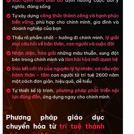
Xác định tấm bản đồ
định hướng cuộc đời ý
nghĩa, đáng sống
Tự xây dựng
công thức thành công và hạnh phúc
bền vững
, phù hợp cho chính mình, gia đình và
doanh nghiệp của bạn
Thấu rõ phẩm chất - hướng đi chính mình,
lý giải
mọi câu hỏi về bản thân, con người và cuộc đời
Nhận diện, hóa giải
những mâu thuẫn, xung đột
bên trong chính mình và
làm hài hòa mối quan hệ
Đúc kết cốt lõi của nguyên lý tự nhiên, cơ cấu vận
hành thân - tâm
con người từ trí tuệ 2600 năm
một cách đơn giản, hiệu quả, dễ hiểu
Tự thiết kế lộ trình,
phương pháp phát triển nội
lực đúng đắn
, ứng dụng ngay cho chính mình
Phương pháp giáo dục
chuyển hóa từ
trí tuệ thánh