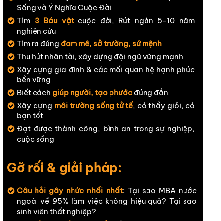
Sống và Ý Nghĩa Cuộc Đời
Tìm
3 Báu vật
cuộc đời, Rút ngắn 5-10 năm
nghiên cứu
Tìm ra đúng
đam mê, sở trường, sứ mệnh
Thu hút nhân tài, xây dựng đội ngũ vững mạnh
Xây dựng gia đình & các mối quan hệ hạnh phúc
bền vững
Biết cách
giúp người, tạo phước
đúng đắn
Xây dựng
môi trường sống tử tế
, có thầy giỏi, có
bạn tốt
Đạt được thành công, bình an trong sự nghiệp,
cuộc sống
Gỡ rối & giải pháp:
Câu hỏi gây nhức nhối nhất
: Tại sao MBA nước
ngoài về 95% làm việc không hiệu quả? Tại sao
sinh viên thất nghiệp?