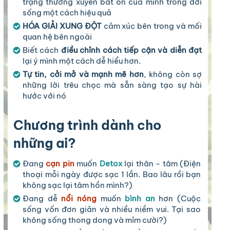
trạng thường xuyên bất ổn của mình trong đời
sống một cách hiệu quả
HÓA GIẢI XUNG ĐỘT
cảm xúc bên trong và mối
quan hệ bên ngoài
Biết cách
điều chỉnh cách tiếp cận và diễn đạt
lại ý mình một cách dễ hiểu hơn.
Tự tin, cởi mở và mạnh mẽ hơn
, không còn sợ
những lời trêu chọc mà sẵn sàng tạo sự hài
hước với nó
Chương trình dành cho
những ai?
Đang
cạn pin
muốn
Detox
lại thân - tâm (Điện
thoại mỗi ngày được sạc 1 lần. Bao lâu rồi bạn
không sạc lại tâm hồn mình?)
Đang dễ
nổi nóng
muốn
bình an
hơn (Cuộc
sống vốn đơn giản và nhiều niềm vui. Tại sao
không sống thong dong và mỉm cười?)