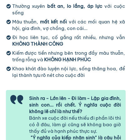
Thường xuyên
bất an, lo lắng, áp lực
với cuộc
sống
Mâu thuẫn,
mất kết nối
với các mối quan hệ xã
hội, gia đình, vợ chồng, con cái...
Đi học liên tục, cố gắng rất nhiều, nhưng vẫn
KHÔNG THÀNH CÔNG
Kiếm được tiền nhưng bên trong đầy mâu thuẫn,
trống rỗng và
KHÔNG HẠNH PHÚC
Khao khát đào luyện nội lực, sống thăng hoa, để
lại thành tựu rõ nét cho cuộc đời
Sinh ra - Lớn lên - Đi làm - Lập gia đình,
sinh con... rồi chết. Ý nghĩa cuộc đời
không lẽ chỉ là như thế?
Bánh xe cuộc đời nếu thiếu đi phần lõi thì
có ở đâu, làm gì cũng sẽ không bao giờ
thấy đủ và hạnh phúc thực sự.
"Ý nghĩa của kiếp nhân sinh" là câu hỏi