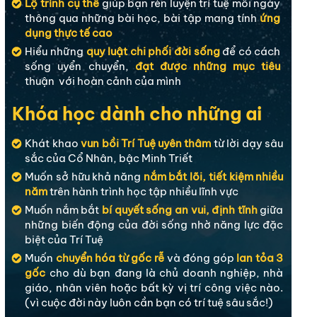
Lộ trình cụ thể
giúp bạn rèn luyện trí tuệ mỗi ngày
thông qua những bài học, bài tập mang tính
ứng
dụng thực tế cao
Hiểu những
quy luật chi phối đời sống
để có cách
sống uyển chuyển,
đạt được những mục tiêu
thuận với hoàn cảnh của mình
Khóa học dành cho những ai
Khát khao
vun bồi Trí Tuệ uyên thâm
từ lời dạy sâu
sắc của Cổ Nhân, bậc Minh Triết
Muốn sở hữu khả năng
nắm bắt lõi, tiết kiệm nhiều
năm
trên hành trình học tập nhiều lĩnh vực
Muốn nắm bắt
bí quyết sống an vui, định tĩnh
giữa
những biến động của đời sống nhờ năng lực đặc
biệt của Trí Tuệ
Muốn
chuyển hóa từ gốc rễ
và đóng góp
lan tỏa 3
gốc
cho dù bạn đang là chủ doanh nghiệp, nhà
giáo, nhân viên hoặc bất kỳ vị trí công việc nào.
(vì cuộc đời này luôn cần bạn có trí tuệ sâu sắc!)