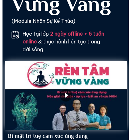
Vững Vàng
(Module Nhân Sự Kế Thừa)
Học tại lớp
2 ngày offline + 6 tuần
online
& thực hành liên tục trong
đời sống
Bí mật trí tuệ cảm xúc ứng dụng