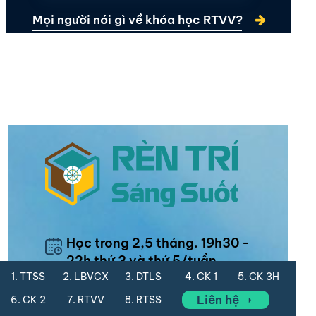
Mọi người nói gì về khóa học RTVV?
Học trong 2,5 tháng. 19h30 -
22h thứ 3 và thứ 5/tuần
1. TTSS
2. LBVCX
3. DTLS
4. CK 1
5. CK 3H
Liên hệ ➝
6. CK 2
7. RTVV
8. RTSS