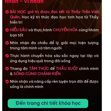
nhân - vĩ nhân
BÀI HỌC giá trị được đúc kết từ Thầy Trần Việt
Quân
. Học kỹ tri thức đạo học tinh hoa từ Thầy
hiền trí
HIỂU SÂU
và thực hành
CHUYỂN HÓA
cùng nhóm
bạn tốt
Nhìn nhận đa chiều để lý giải mọi hiện tượng
trong tâm mình và tâm người
Thực hành chuyển hóa sâu sắc ngay tại lớp và
ứng dụng hiệu quả trong đời sống
Thang đo
TÂM THỨC
để
THẤU SUỐT
chính mình
&
SỐNG CÙNG CHÁNH KIẾN
Nhìn nhận và nâng cấp rèn luyện trọn đời để được
sống là chính mình
Đến trang chi tiết khóa học