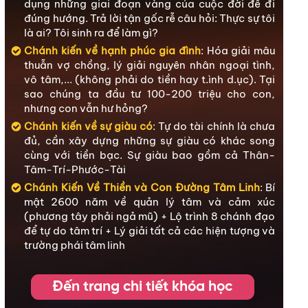
dụng những giai đoạn vàng của cuộc đời để đi
đúng hướng. Trả lời tận gốc rễ câu hỏi: Thực sự tôi
là ai? Tôi sinh ra để làm gì?
Chánh kiến về hạnh phúc gia đình
: Hóa giải mâu
thuẫn vợ chồng, lý giải nguyên nhân ngoại tình,
vô tâm,... (không phải do tiền hay t.ình d.ục). Tại
sao chúng ta đầu tư 100-200 triệu cho con,
nhưng con vẫn hư hỏng?
Chánh kiến về sự giàu có
: Tự do tài chính là chưa
đủ, cần xây dựng những sự giàu có khác song
cùng với tiền bạc. Sự giàu bao gồm cả Thân-
Tâm-Trí-Phước-Tài
Chánh Kiến Về Thiền và Con Đường Tâm Linh
: Bí
mật 2600 năm về quản lý tâm và cảm xúc
(phương tây phải ngả mũ) + Lộ trình 8 chánh đạo
để tự do tâm trí + Lý giải tất cả các hiện tượng và
trường phái tâm linh
Đến trang chi tiết khóa học