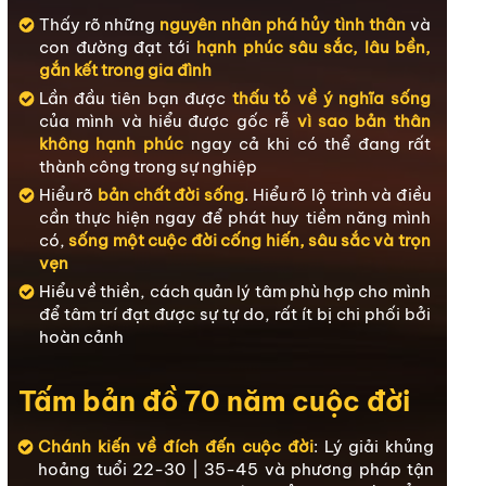
Thấy rõ những
nguyên nhân phá hủy tình thân
và
con đường đạt tới
hạnh phúc sâu sắc, lâu bền,
gắn kết trong gia đình
Lần đầu tiên bạn được
thấu tỏ về ý nghĩa sống
của mình và hiểu được gốc rễ
vì sao bản thân
không hạnh phúc
ngay cả khi có thể đang rất
thành công trong sự nghiệp
Hiểu rõ
bản chất đời sống
. Hiểu rõ lộ trình và điều
cần thực hiện ngay để phát huy tiềm năng mình
có,
sống một cuộc đời cống hiến, sâu sắc và trọn
vẹn
Hiểu về thiền, cách quản lý tâm phù hợp cho mình
để tâm trí đạt được sự tự do, rất ít bị chi phối bởi
hoàn cảnh
Tấm bản đồ 70 năm cuộc đời
Chánh kiến về đích đến cuộc đời
: Lý giải khủng
hoảng tuổi 22-30 | 35-45 và phương pháp tận