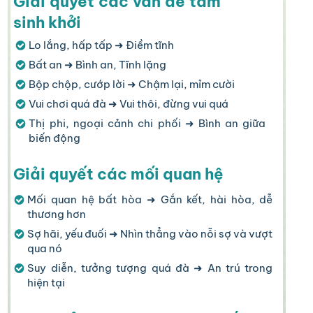
Giải quyết các vấn đề tâm
sinh khởi
Lo lắng, hấp tấp ➜ Điềm tĩnh
Bất an ➜ Bình an, Tĩnh lặng
Bộp chộp, cướp lời ➜ Chậm lại, mỉm cười
Vui chơi quá đà ➜ Vui thôi, đừng vui quá
Thị phi, ngoại cảnh chi phối ➜ Bình an giữa
biến động
Giải quyết các mối quan hệ
Mối quan hệ bất hòa ➜ Gắn kết, hài hòa, dễ
thương hơn
Sợ hãi, yếu đuối ➜ Nhìn thẳng vào nỗi sợ và vượt
qua nó
Suy diễn, tưởng tượng quá đà ➜ An trú trong
hiện tại