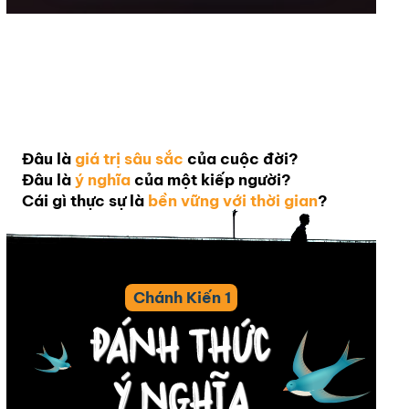
Đâu là
giá trị sâu sắc
của cuộc đời?
Đâu là
ý nghĩa
của một kiếp người?
Cái gì thực sự là
bền vững với thời gian
?
Chánh Kiến 1