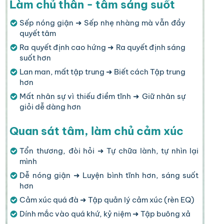
Làm chủ thân - tâm sáng suốt
Sếp nóng giận ➜ Sếp nhẹ nhàng mà vẫn đầy
quyết tâm
Ra quyết định cao hứng ➜ Ra quyết định sáng
suốt hơn
Lan man, mất tập trung ➜ Biết cách Tập trung
hơn
Mất nhân sự vì thiếu điềm tĩnh ➜ Giữ nhân sự
giỏi dễ dàng hơn
Quan sát tâm, làm chủ cảm xúc
Tổn thương, đòi hỏi ➜ Tự chữa lành, tự nhìn lại
mình
Dễ nóng giận ➜ Luyện bình tĩnh hơn, sáng suốt
hơn
Cảm xúc quá đà ➜ Tập quản lý cảm xúc (rèn EQ)
Dính mắc vào quá khứ, kỷ niệm ➜ Tập buông xả