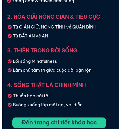
Đồng cảm & truyền cảm hứng
2. HÓA GIẢI NÓNG GIẬN & TIÊU CỰC
Từ GIẬN GIỮ, NÓNG TÍNH về QUÂN BÌNH
Từ BẤT AN về AN
3. THIỀN TRONG ĐỜI SỐNG
Lối sống Mindfulness
Làm chủ tâm trí giữa cuộc đời bận rộn
4. SỐNG THẬT LÀ CHÍNH MÌNH
Thuần hóa cái tôi
Buông xuống lớp mặt nạ, vai diễn
Đến trang chi tiết khóa học